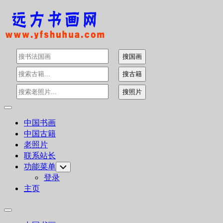
Skip
to
content
Expand
Menu
中国书画
中国古籍
老照片
联系站长
功能菜单
Toggle
Child
登录
Menu
主页
Expand
Menu