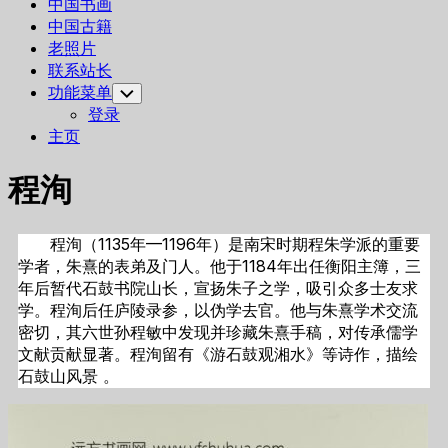
中国书画
中国古籍
老照片
联系站长
功能菜单
Toggle
Child
登录
Menu
主页
程洵
程洵（1135年—1196年）是南宋时期程朱学派的重要
学者，朱熹的表弟及门人。他于1184年出任衡阳主簿，三
年后暂代石鼓书院山长，宣扬朱子之学，吸引众多士友求
学。程洵后任庐陵录参，以伪学去官。他与朱熹学术交流
密切，其六世孙程敏中发现并珍藏朱熹手稿，对传承儒学
文献贡献显著。程洵留有《游石鼓观湘水》等诗作，描绘
石鼓山风景 。