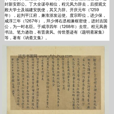
封新安郡公。丁大全谋夺相位，程元凤力辞去，后授观文
殿大学士及福建安抚使，其又力辞。开庆元年（1259
年），起判平江府，兼淮浙发运使。度宗即位，进少保，
咸淳三年（1267年），拜少傅右丞相兼枢密使，进封吉国
公，为一时名臣。于咸淳四年（1268年）去世。程元凤善
书法。笔力遒劲，有晋唐风。传世墨迹有《题明斋家集》
等，著有《讷斋文集》。