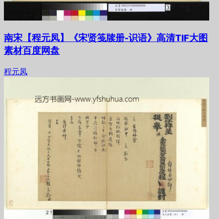
南宋【程元凤】《宋贤笺牍册-识语》高清TIF大图
素材百度网盘
程元凤