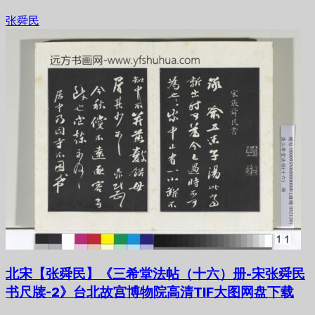
张舜民
北宋【张舜民】《三希堂法帖（十六）册-宋张舜民
书尺牍-2》台北故宫博物院高清TIF大图网盘下载