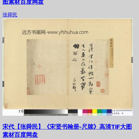
图素材百度网盘
张舜民
宋代【张舜民】《宋贤书翰册-尺牍》高清TIF大图
素材百度网盘