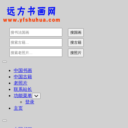
Skip
to
content
Expand
Menu
中国书画
中国古籍
老照片
联系站长
功能菜单
Toggle
Child
登录
Menu
主页
Expand
Menu