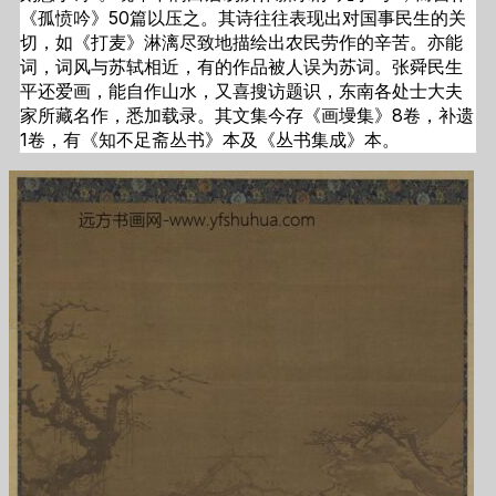
《孤愤吟》50篇以压之。其诗往往表现出对国事民生的关
切，如《打麦》淋漓尽致地描绘出农民劳作的辛苦。亦能
词，词风与苏轼相近，有的作品被人误为苏词。张舜民生
平还爱画，能自作山水，又喜搜访题识，东南各处士大夫
家所藏名作，悉加载录。其文集今存《画墁集》8卷，补遗
1卷，有《知不足斋丛书》本及《丛书集成》本。