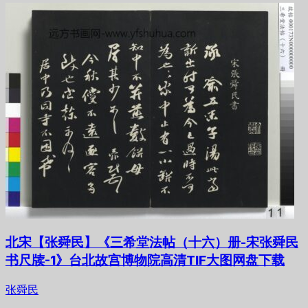
北宋【张舜民】《三希堂法帖（十六）册-宋张舜民
书尺牍-1》台北故宫博物院高清TIF大图网盘下载
张舜民