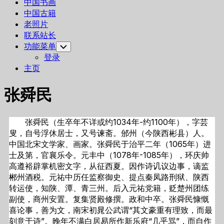
中国书画
中国古籍
老照片
联系站长
功能菜单
Toggle
Child
登录
Menu
主页
张舜民
张舜民（生卒年不详或约1034年-约1100年），字芸
叟，自号浮休居士，又号谏斋。邠州（今陕西彬县）人。
中国北宋文学家、画家。张舜民于治平二年（1065年）进
士及第，官襄乐令。元丰中（1078年-1085年），环庆帅
高遵裕辟掌机密文字，从征西夏。因作诗讥议边事，谪监
郴州酒税。元祐中历任监察御史、提点秦凤路刑狱、陕西
转运使，知陕、潭、青三州。后入元祐党籍，贬楚州团练
副使，商州安置。复集贤殿修撰。政和中卒。张舜民慷慨
喜论事，善为文，南宋初晁公武谓“其文豪重有理致，而最
刻意于诗”。晚年不满白居易所作新乐府“几乎骂”，而自作