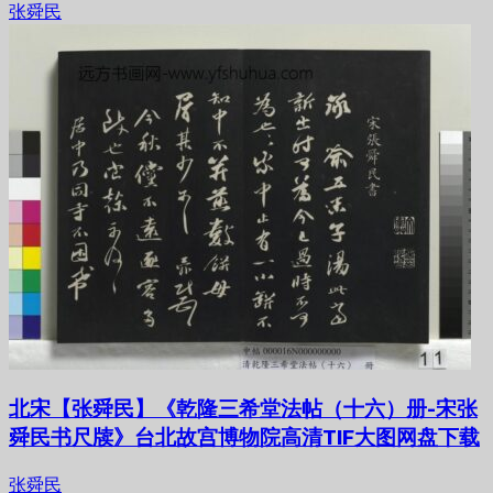
张舜民
北宋【张舜民】《乾隆三希堂法帖（十六）册-宋张
舜民书尺牍》台北故宫博物院高清TIF大图网盘下载
张舜民