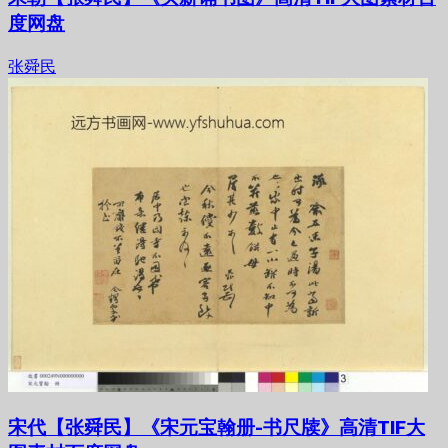
度网盘
张舜民
宋代【张舜民】《宋元宝翰册-书尺牍》高清TIF大