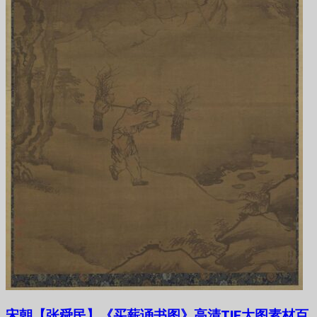
宋朝【张舜民】《买薪诵书图》高清TIF大图素材百