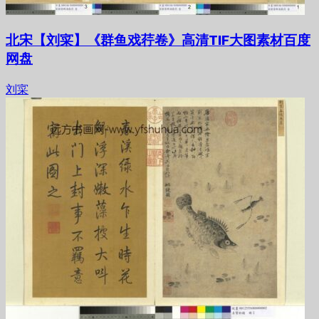
北宋【刘寀】《群鱼戏荇卷》高清TIF大图素材百度
网盘
刘寀