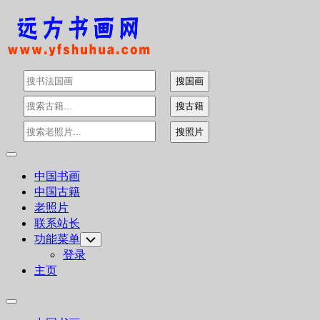
Skip
to
content
Expand
Menu
中国书画
中国古籍
老照片
联系站长
功能菜单
Toggle
Child
登录
Menu
主页
Expand
Menu