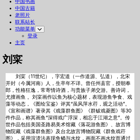
中国书画
中国古籍
老照片
联系站长
功能菜单
Toggle
Child
登录
Menu
主页
刘寀
刘寀（11世纪），字宏道（一作道源、弘道），北宋
开封（今属河南）人，生卒年不详。曾任州县官，授朝奉
郎，性格狂逸，常寄情诗酒，与贵族子弟交游。善诗词，
尤擅画鱼 。刘寀画作以鱼为核心题材，表现游鱼争食、戏
藻等动态，《图绘宝鉴》评其“虽风萍水荇，观之活动”。
《宣和画谱》著录其《戏藻群鱼图》《群鲅戏菱图》等30
件作品，称其画鱼“深得戏广浮深，相忘于江湖之意”。传
世作品包括美国圣路易美术馆藏《落花游鱼图》、故宫博
物院藏《戏藻群鱼图》及台北故宫博物院藏《群鱼戏荇
图》，采用渲渍法表现鱼鳞与水纹，画面不画水纹而通过