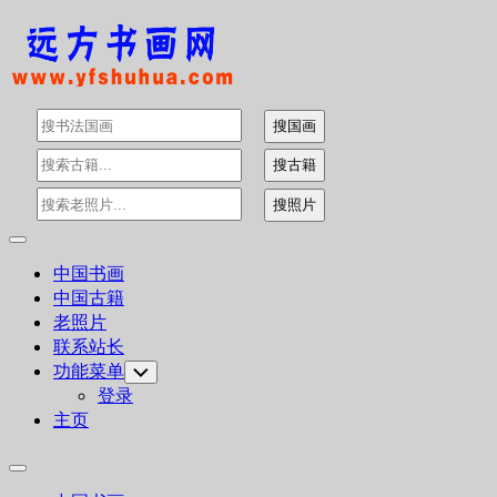
Skip
to
content
Expand
Menu
中国书画
中国古籍
老照片
联系站长
功能菜单
Toggle
Child
登录
Menu
主页
Expand
Menu