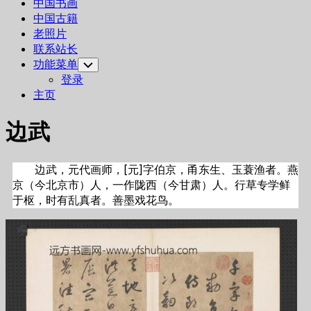
中国书画
中国古籍
老照片
联系站长
功能菜单
Toggle
Child
登录
Menu
主页
边武
边武，元代画师，[元]字伯京，甬东生、玉蓑渔者。燕
京（今北京市）人，一作陇西（今甘肃）人。行草专学鲜
于枢，时有乱真者。善墨戏花鸟。