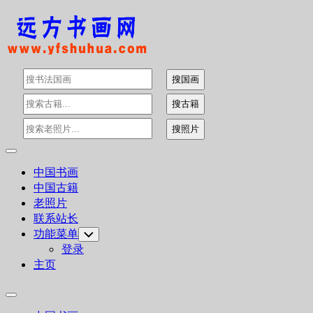
Skip
to
content
Expand
Menu
中国书画
中国古籍
老照片
联系站长
功能菜单
Toggle
Child
登录
Menu
主页
Expand
Menu