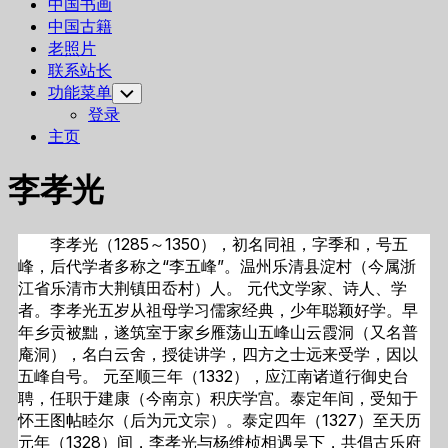
中国书画
中国古籍
老照片
联系站长
功能菜单
Toggle
Child
登录
Menu
主页
李孝光
李孝光（1285～1350），初名同祖，字季和，号五
峰，后代学者多称之“李五峰”。温州乐清县淀村（今属浙
江省乐清市大荆镇田岙村）人。 元代文学家、诗人、学
者。李孝光五岁从祖母学习儒家经典，少年聪颖好学。早
年乡贡被黜，遂筑室于家乡雁荡山五峰山云霞洞（又名普
庵洞），名白云舍，授徒讲学，四方之士远来受学，因以
五峰自号。 元至顺三年（1332），应江南诸道行御史台
聘，任职于建康（今南京）积庆学宫。泰定年间，受知于
怀王图帖睦尔（后为元文宗）。泰定四年（1327）至天历
元年（1328）间，李孝光与杨维桢相遇吴下，共倡古乐府