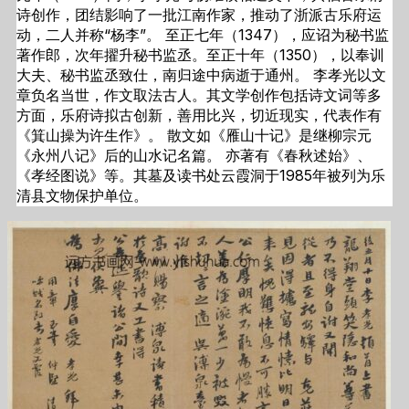
诗创作，团结影响了一批江南作家，推动了浙派古乐府运
动，二人并称“杨李”。 至正七年（1347），应诏为秘书监
著作郎，次年擢升秘书监丞。至正十年（1350），以奉训
大夫、秘书监丞致仕，南归途中病逝于通州。 李孝光以文
章负名当世，作文取法古人。其文学创作包括诗文词等多
方面，乐府诗拟古创新，善用比兴，切近现实，代表作有
《箕山操为许生作》。 散文如《雁山十记》是继柳宗元
《永州八记》后的山水记名篇。 亦著有《春秋述始》、
《孝经图说》等。其墓及读书处云霞洞于1985年被列为乐
清县文物保护单位。