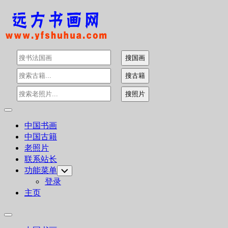
Skip
to
content
Expand
Menu
中国书画
中国古籍
老照片
联系站长
功能菜单
Toggle
Child
登录
Menu
主页
Expand
Menu