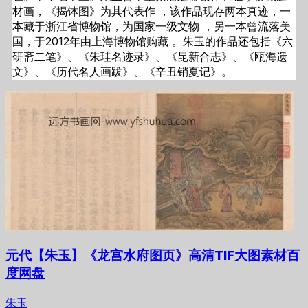
材画，《揭钵图》为其代表作 ，该作品现存两本真迹，一
本藏于浙江省博物馆，为国家一级文物 ，另一本曾流落美
国，于2012年由上海博物馆购藏 。朱玉的作品还包括《六
研斋二笔》、《朱珪名迹录》、《昆新合志》、《瓯海遗
文》、《历代名人画跋》、《辛丑销夏记》。
元代【朱玉】《龙宫水府图页》高清TIF大图素材百
度网盘
朱玉