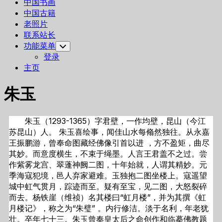
中国书画
中国古籍
老照片
联系站长
功能菜单
Toggle
Child
登录
Menu
主页
朱玉
朱玉（1293-1365）字君壁，一作均壁，昆山（今江
苏昆山）人。 朱玉喜绘事，闻佳山水每翛然独往。从永嘉
王振鹏游，曾奉命图藏经佛像引首以进 ，方不盈矩，曲尽
其妙。而意度横生，不束于绳墨。人言王君盖不之过。尝
作紫雾龙宫、翠蓬神阙二图，十年始就，人谓其精妙。元
季海寇犯境，邑人弃家避难。玉独抱二图坐楼上。寇遥望
城中虹气贯月，踪迹而至。疑有至宝，见二图，大怒裂碎
而去。杨铁崖（维祯）名其楼曰“虹月楼”，并为其撰《虹
月楼记》，称之为“朱璧” 。内行修洁。淡于名利，年老犹
壮。卒年七十三。朱玉曾奉皇太后之命创作和临摹佛教题