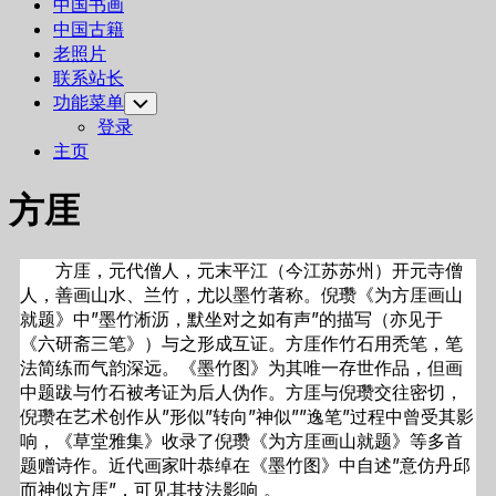
中国书画
中国古籍
老照片
联系站长
功能菜单
Toggle
Child
登录
Menu
主页
方厓
方厓，元代僧人，元末平江（今江苏苏州）开元寺僧
人，善画山水、兰竹，尤以墨竹著称。倪瓒《为方厓画山
就题》中”墨竹淅沥，默坐对之如有声”的描写（亦见于
《六研斋三笔》）与之形成互证。方厓作竹石用秃笔，笔
法简练而气韵深远。《墨竹图》为其唯一存世作品，但画
中题跋与竹石被考证为后人伪作。方厓与倪瓒交往密切，
倪瓒在艺术创作从”形似”转向”神似””逸笔”过程中曾受其影
响，《草堂雅集》收录了倪瓒《为方厓画山就题》等多首
题赠诗作。近代画家叶恭绰在《墨竹图》中自述”意仿丹邱
而神似方厓”，可见其技法影响 。