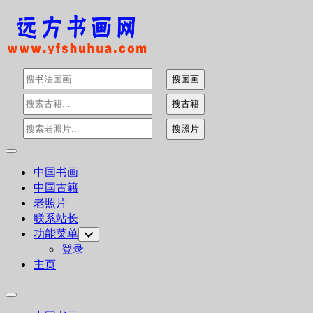
Skip
to
content
Expand
Menu
中国书画
中国古籍
老照片
联系站长
功能菜单
Toggle
Child
登录
Menu
主页
Expand
Menu