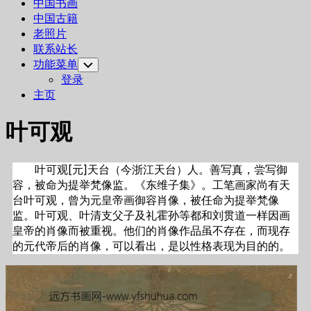
中国书画
中国古籍
老照片
联系站长
功能菜单
Toggle
Child
登录
Menu
主页
叶可观
叶可观[元]天台（今浙江天台）人。善写真，尝写御
容，被命为提举梵像监。《东维子集》。工笔画家尚有天
台叶可观，曾为元皇帝画御容肖像，被任命为提举梵像
监。叶可观、叶清支父子及礼霍孙等都和刘贯道一样因画
皇帝的肖像而被重视。他们的肖像作品虽不存在，而现存
的元代帝后的肖像，可以看出，是以性格表现为目的的。