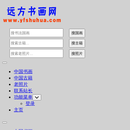
Skip
to
content
Expand
Menu
中国书画
中国古籍
老照片
联系站长
功能菜单
Toggle
Child
登录
Menu
主页
Expand
Menu