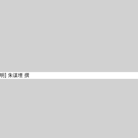
] 朱谋堙 撰