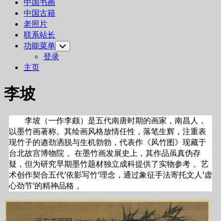
中国书画
中国古籍
老照片
联系站长
功能菜单
Toggle
Child
登录
Menu
主页
李坡
李坡（一作李颇）是五代南唐时期的画家，南昌人，
以墨竹画著称。其绘画风格放情任性，落笔生辉，注重表
现竹子的遒劲洒脱与生机勃勃，代表作《风竹图》现藏于
台北故宫博物院 。在墨竹画发展史上，其作品虽真伪存
疑，但为研究早期墨竹题材独立成科提供了实物参考 。艺
术创作契合五代’依影写竹’理念，通过象征手法寄托文人’虚
心劲节’的精神品格 。