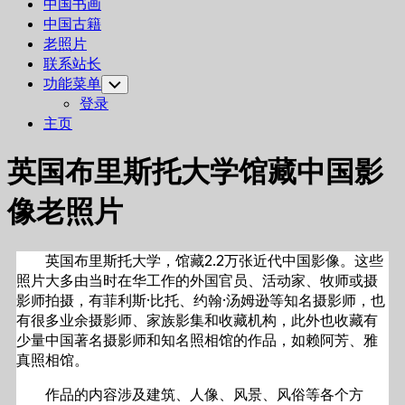
中国书画
中国古籍
老照片
联系站长
功能菜单
Toggle
Child
登录
Menu
主页
英国布里斯托大学馆藏中国影
像老照片
英国布里斯托大学，馆藏2.2万张近代中国影像。这些
照片大多由当时在华工作的外国官员、活动家、牧师或摄
影师拍摄，有菲利斯·比托、约翰·汤姆逊等知名摄影师，也
有很多业余摄影师、家族影集和收藏机构，此外也收藏有
少量中国著名摄影师和知名照相馆的作品，如赖阿芳、雅
真照相馆。
作品的内容涉及建筑、人像、风景、风俗等各个方