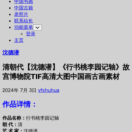
中国书画
中国古籍
老照片
联系站长
功能菜单
Toggle
Child
登录
Menu
主页
沈德潜
清朝代【沈德潜】《行书桃李园记轴》故
宫博物院TIF高清大图中国画古画素材
2024年 7月 3日
yfshuhua
作品详情：
作品名称：
行书桃李园记轴
朝 代：
清
艺 术 家：
沈德潜