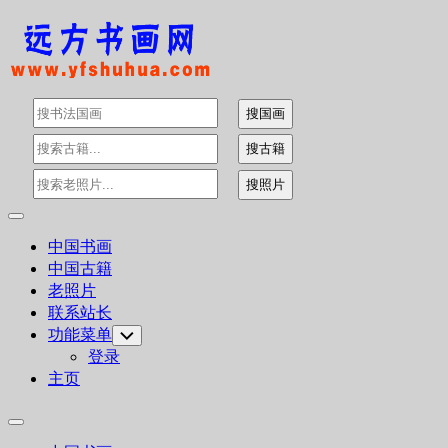
Skip
to
content
Expand
Menu
中国书画
中国古籍
老照片
联系站长
功能菜单
Toggle
Child
登录
Menu
主页
Expand
Menu