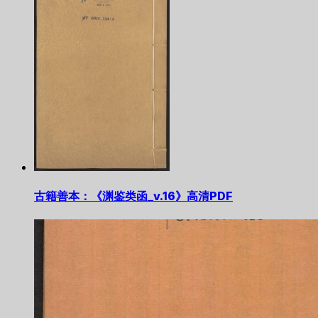
古籍善本：《渊鉴类函_v.16》高清PDF