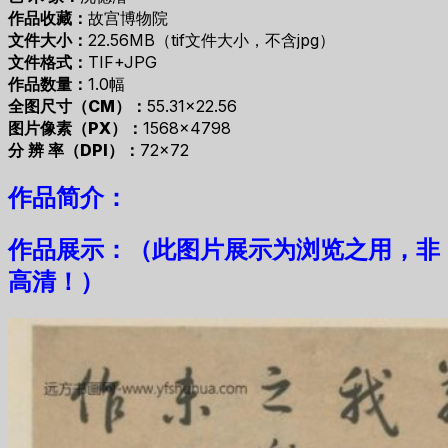
作品收藏：
故宫博物院
文件大小：
22.56MB（tif文件大小，不含jpg）
文件格式：
TIF+JPG
作品数量：
1.0幅
全图尺寸（CM）：
55.31×22.56
图片像素（PX）：
1568×4798
分 辨 率（DPI）：
72×72
作品简介：
作品展示：（此图片展示为浏览之用，非
高清！）