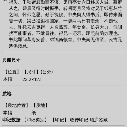
得失。壬秋诸君勤而不辍。肃雨亭廿六日移居入城。幕府
从之。碧眉又得时时握手。转瞬两月又将对兄于纸窻丛竹
之间。怀仰之思。勤于笺候。申夫舆人得书后。即传来面
告一切。渠己役梁檀圃家。一骡两马日有羡余。不愿他
去。昨托云吉觅得一人名葛五。年廿余。长身大力。似驯
扰而能事者。不敢冒往。得兄一还示。即照前函办理也。
书此即问幕府安善。弟鸿裔顿首。申夫尚无信至。云吉元
卿俱致意。
典藏尺寸
【位置】
【尺寸】(公分)
本幅
23.2×12.1
质地
【质地位置】
【质地】
本幅
纸
印记数据
【印记类别】 【印记】 收传印记 岫庐鉴藏