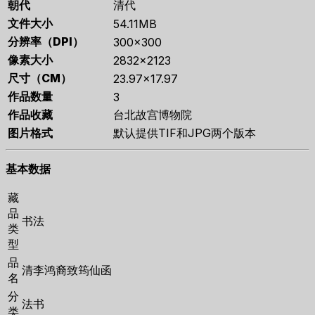
朝代
清代
文件大小
54.11MB
分辨率（DPI）
300×300
像素大小
2832×2123
尺寸（CM）
23.97×17.97
作品数量
3
作品收藏
台北故宫博物院
图片格式
默认提供TIF和JPG两个版本
基本数据
藏
品
书法
类
型
品
清李鸿裔致筠仙函
名
分
法书
类