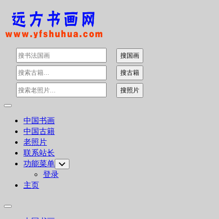
Skip
to
content
Expand
Menu
中国书画
中国古籍
老照片
联系站长
功能菜单
Toggle
Child
登录
Menu
主页
Expand
Menu