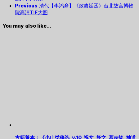
Previous
清代【李鸿裔】《致赓廷函》台北故宫博物
院高清TIF大图
You may also like...
古籍善本：《小山类稿选_v.10_祝文_祭文_墓志铭_神道