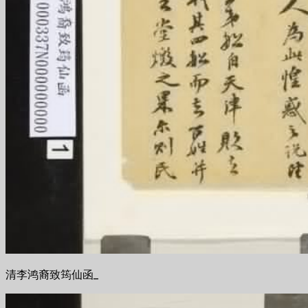
清李鸿裔致筠仙函_