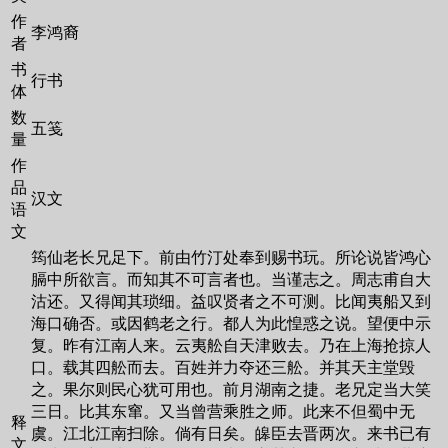
作
李鸿裔
者
书
行书
体
数
五笺
量
作
品
汉文
语
文
筠仙老长兄足下。前由竹汀处奉到赐书玩。所论说皆鸿心
膈中所欲言。而知其不可言者也。当谨志之。周志甫自大
沽还。又得闻其琐细。益叹贤者之不可测。比闻夷船又到
海口确否。或因鹤老之行。都人为此惶惑之说。望便中示
复。昨有江南人来。云夷舩自天津败去。乃在上海抢掠人
口。载其四舩而去。百姓并力夺还三舩。并其天主堂毁
之。果尔则民心犹可用也。前月湖南之捷。老兄定当大笑
三日。比其东窜。又当曾营乘胜之师。此来不但蜀中无
释
虞。江北江南扫除。倘有日矣。皞臣去晋两次。来书已有
文