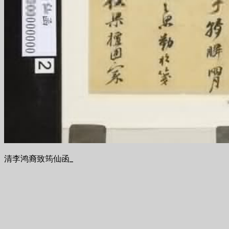
清李鸿裔致筠仙函_