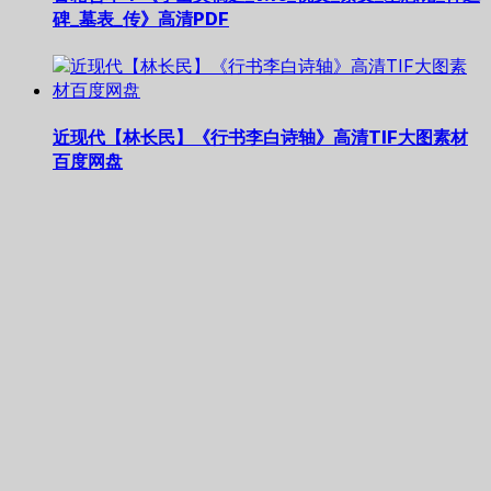
碑_墓表_传》高清PDF
近现代【林长民】《行书李白诗轴》高清TIF大图素材
百度网盘