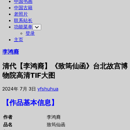
中国书画
中国古籍
老照片
联系站长
功能菜单
Toggle
Child
登录
Menu
主页
李鸿裔
清代【李鸿裔】《致筠仙函》台北故宫博
物院高清TIF大图
2024年 7月 3日
yfshuhua
【作品基本信息】
作者
李鸿裔
品名
致筠仙函