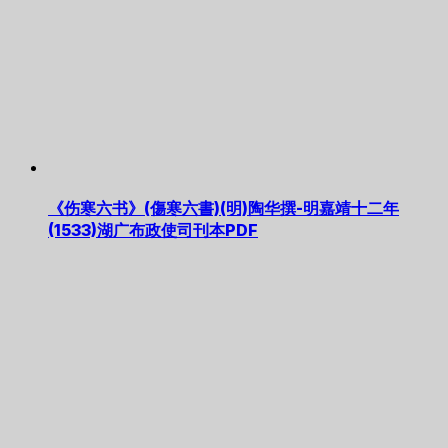
《伤寒六书》(傷寒六書)(明)陶华撰-明嘉靖十二年
(1533)湖广布政使司刊本PDF