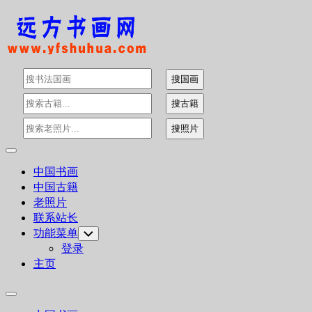
Skip
to
content
Expand
Menu
中国书画
中国古籍
老照片
联系站长
功能菜单
Toggle
Child
登录
Menu
主页
Expand
Menu