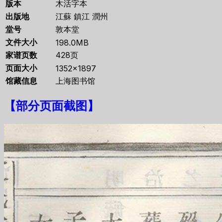
版本
木活字本
出版地
江蘇 鎮江 潤州
堂号
敦本堂
文件大小
198.0MB
家谱页数
428页
页面大小
1352×1897
馆藏信息
上海图书馆
【
部分页面截图
】