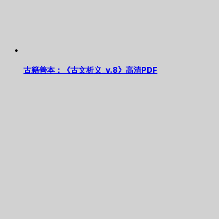
古籍善本：《古文析义_v.8》高清PDF