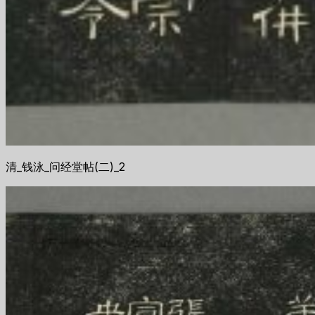
清_钱泳_问经堂帖(二)_2