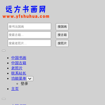
Skip
to
content
Expand
Menu
中国书画
中国古籍
老照片
联系站长
功能菜单
Toggle
Child
登录
Menu
主页
Expand
Menu