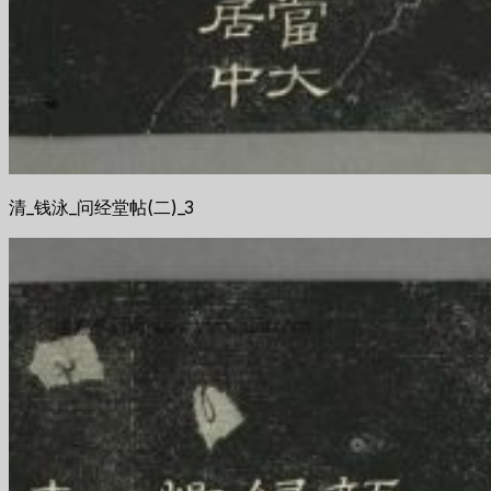
清_钱泳_问经堂帖(二)_3