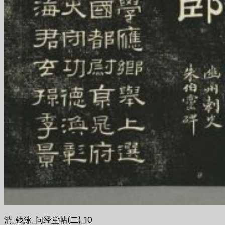
清_钱泳_问经堂帖(二)_10