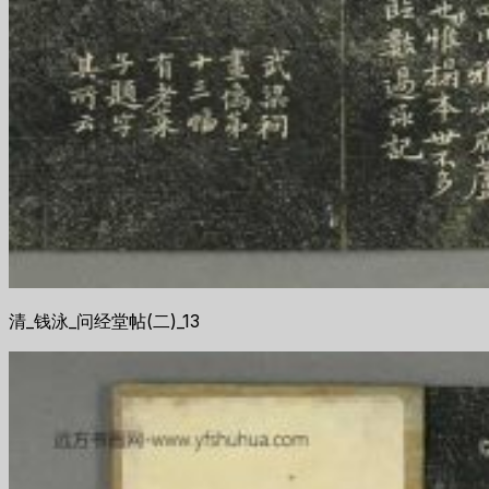
清_钱泳_问经堂帖(二)_13