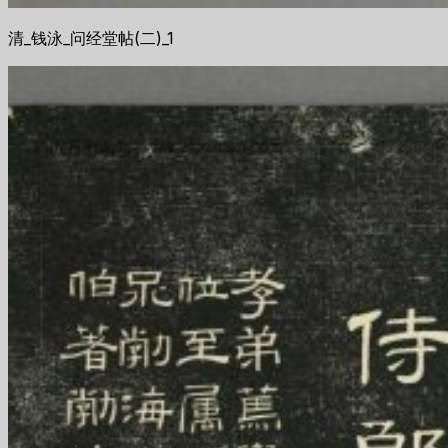
清_钱泳_问经堂帖(二)_1