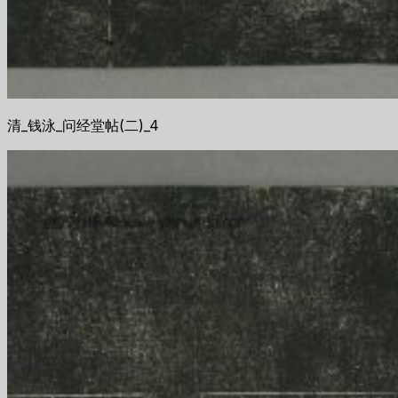
清_钱泳_问经堂帖(二)_4