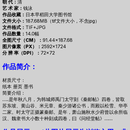
朝 代：
清
艺 术 家：
钱泳
作品收藏：
日本早稻田大学图书馆
文件大小：
187.68MB（tif文件大小，不含jpg）
文件格式：
TIF+JPG
作品数量：
14.0幅
全图尺寸（CM）：
91.44×187.68
图片像素（PX）：
2592×1724
分 辨 率（DPI）：
72×72
作品简介：
材质尺寸：
纸本 册页 墨书
简要介绍：
…..是年秋八月，为韩城师禹门太守刻《秦邮帖》四卷，皆取
苏东坡、黄山谷、米元章、秦少游诸公书，而殿以松雪、华亭
二家。时太守正摄篆秦邮。是年，萧山施秋水少府曾以余所临
汉、魏隶书大小数十种刻成四卷，曰《问经堂帖》……