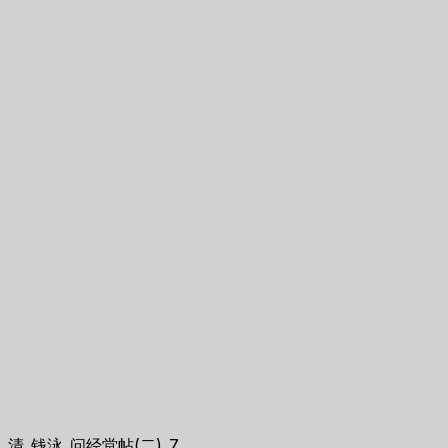
清_钱泳_问经堂帖(二)_7