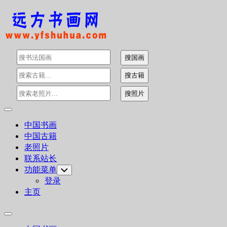
Skip
to
content
Expand
Menu
中国书画
中国古籍
老照片
联系站长
功能菜单
Toggle
Child
登录
Menu
主页
Expand
Menu