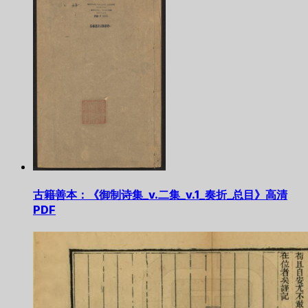
古籍善本：《御制诗集_v.二集_v.1_奏折_总目》高清
PDF