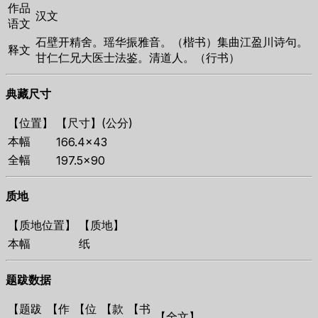
作品
汉文
语文
石壁开精舍。瑶华振雅音。（楷书）集曲江盈川诗句。
释文
甘仁仁兄大医士法鉴。清道人。（行书）
典藏尺寸
【位置】
【尺寸】(公分)
本幅
166.4×43
全幅
197.5×90
质地
【质地位置】
【质地】
本幅
纸
题跋数据
【题跋
【作
【位
【款
【书
【全文】