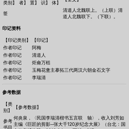
类别】
者】
置】
识】
体】
清道人北魏联上。（上联）清
签
道人北魏联下。（下联）。
印记资料
【印记类别】
【印记】
作者印记
阿梅
作者印记
清道人
作者印记
炬龠万栝
作者印记
玉梅花盦主摹拓三代两汉六朝金石文字
作者印记
李瑞清
参考数据
【类
【参考数据】
别】
何炎泉，〈民国李瑞清楷书五言联 轴〉，收入刘芳如
参考
主编《巨匠的剪影─张大千120岁纪念大展》（台北：国
书目