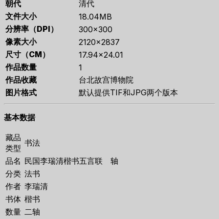
朝代
清代
文件大小
18.04MB
分辨率（DPI）
300×300
像素大小
2120×2837
尺寸（CM）
17.94×24.01
作品数量
1
作品收藏
台北故宫博物院
图片格式
默认提供TIF和JPG两个版本
基本数据
藏品
书法
类型
品名
民国李瑞清楷书五言联 轴
分类
法书
作者
李瑞清
书体
楷书
数量
二轴