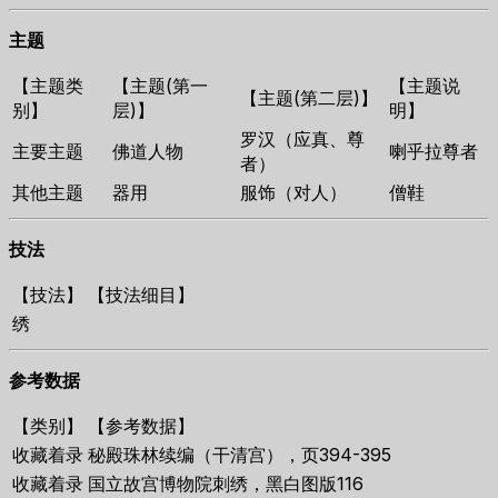
主题
【主题类
【主题(第一
【主题说
【主题(第二层)】
别】
层)】
明】
罗汉（应真、尊
主要主题
佛道人物
喇乎拉尊者
者）
其他主题
器用
服饰（对人）
僧鞋
技法
【技法】
【技法细目】
绣
参考数据
【类别】
【参考数据】
收藏着录
秘殿珠林续编（干清宫），页394-395
收藏着录
国立故宫博物院刺绣，黑白图版116