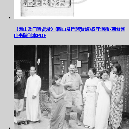
《陶山及门诸贤录》(陶山及門諸賢錄)权守渊撰-朝鲜陶
山书院刊本PDF