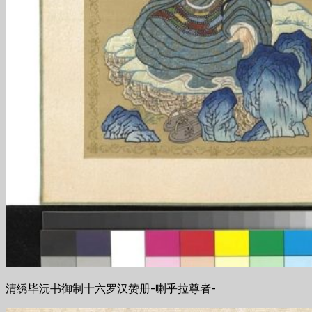
清绣毕沅书御制十六罗汉赞册-喇乎拉尊者-