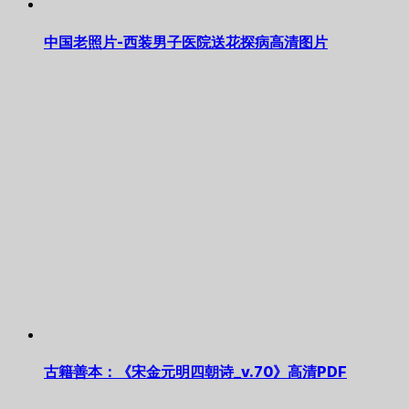
中国老照片-西装男子医院送花探病高清图片
古籍善本：《宋金元明四朝诗_v.70》高清PDF