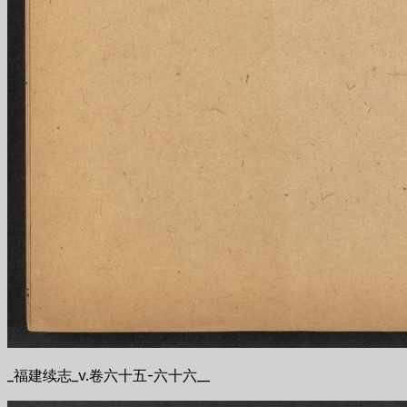
_福建续志_v.卷六十五-六十六__