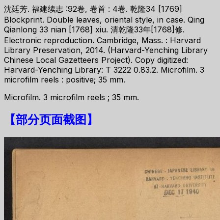
沈廷芳. 福建续志 :92卷, 卷首 : 4卷. 乾隆34 [1769]
Blockprint. Double leaves, oriental style, in case. Qing
Qianlong 33 nian [1768] xiu. 清乾隆33年[1768]修.
Electronic reproduction. Cambridge, Mass. : Harvard
Library Preservation, 2014. (Harvard-Yenching Library
Chinese Local Gazetteers Project). Copy digitized:
Harvard-Yenching Library: T 3222 0.83.2. Microfilm. 3
microfilm reels : positive; 35 mm.
Microfilm. 3 microfilm reels ; 35 mm.
【
部分页面截图
】