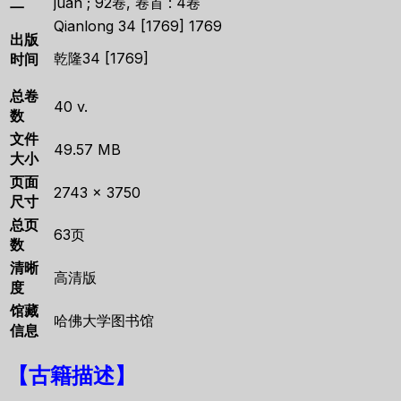
二
juan ; 92卷, 卷首 : 4卷
Qianlong 34 [1769] 1769
出版
乾隆34 [1769]
时间
总卷
40 v.
数
文件
49.57 MB
大小
页面
2743 × 3750
尺寸
总页
63页
数
清晰
高清版
度
馆藏
哈佛大学图书馆
信息
【古籍描述】