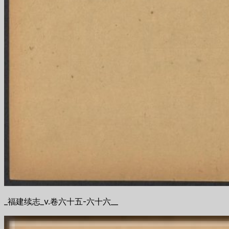
_福建续志_v.卷六十五-六十六__