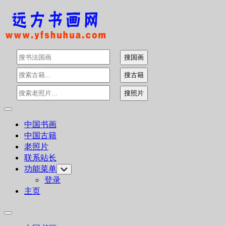
Skip
to
content
Expand
Menu
中国书画
中国古籍
老照片
联系站长
功能菜单
Toggle
Child
登录
Menu
主页
Expand
Menu