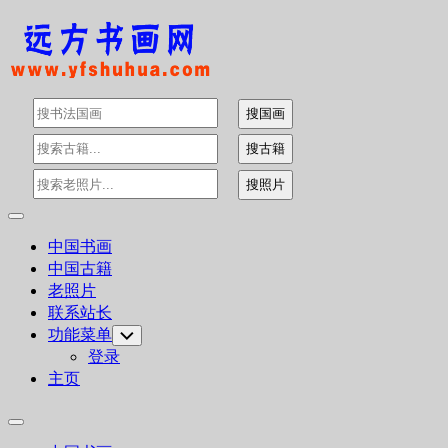
Skip
to
content
Expand
Menu
中国书画
中国古籍
老照片
联系站长
功能菜单
Toggle
Child
登录
Menu
主页
Expand
Menu