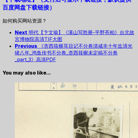
百度网盘下载链接）
如何购买网站资源？
Next
明代【卞文瑜】《溪山写胜册-平野苍柏》台北故
宫博物院高清TIF大图
Previous
《杏西筱榭耳目记不分卷清咸丰十年迄清光
绪八年_鸿鱼传书不分卷_杏西筱榭未定稿不分卷
_part_3》高清PDF
You may also like...