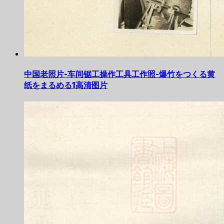
中国老照片-车间锯工操作工具工作照-爆竹をつくる黄
纸をまるめる1高清图片