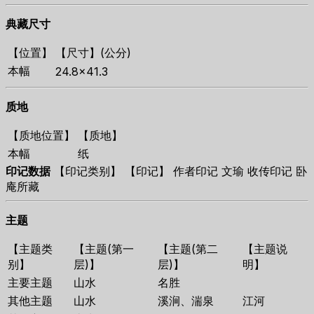
典藏尺寸
【位置】
【尺寸】(公分)
本幅
24.8×41.3
质地
【质地位置】
【质地】
本幅
纸
印记数据
【印记类别】 【印记】 作者印记 文瑜 收传印记 卧
庵所藏
主题
【主题类
【主题(第一
【主题(第二
【主题说
别】
层)】
层)】
明】
主要主题
山水
名胜
其他主题
山水
溪涧、湍泉
江河