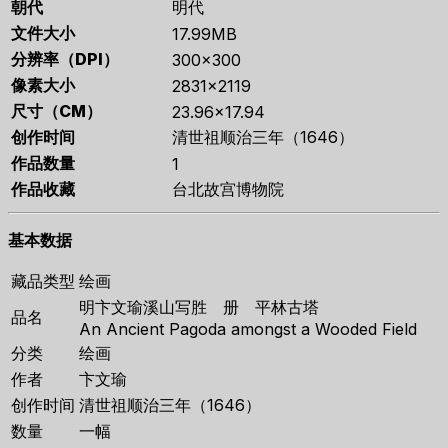
朝代
明代
文件大小
17.99MB
分辨率（DPI）
300×300
像素大小
2831×2119
尺寸（CM）
23.96×17.94
创作时间
清世祖顺治三年（1646）
作品数量
1
作品收藏
台北故宫博物院
基本数据
藏品类型
绘画
明卞文瑜溪山写胜 册 平林古塔
品名
An Ancient Pagoda amongst a Wooded Field
分类
绘画
作者
卞文瑜
创作时间
清世祖顺治三年（1646）
数量
一幅