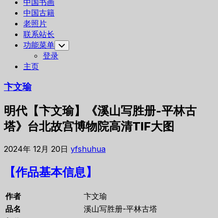
中国书画
中国古籍
老照片
联系站长
功能菜单
Toggle
Child
登录
Menu
主页
卞文瑜
明代【卞文瑜】《溪山写胜册-平林古
塔》台北故宫博物院高清TIF大图
2024年 12月 20日
yfshuhua
【作品基本信息】
作者
卞文瑜
品名
溪山写胜册-平林古塔