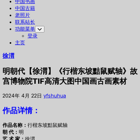
中国书画
中国古籍
老照片
联系站长
功能菜单
Toggle
Child
登录
Menu
主页
徐渭
明朝代【徐渭】《行楷东坡黠鼠赋轴》故
宫博物院TIF高清大图中国画古画素材
2024年 4月 22日
yfshuhua
作品详情：
作品名称：
行楷东坡黠鼠赋轴
朝 代：
明
艺 术 家：
徐渭