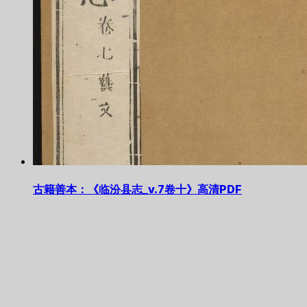
古籍善本：《临汾县志_v.7卷十》高清PDF