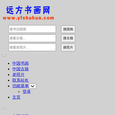
Skip
to
content
Expand
Menu
中国书画
中国古籍
老照片
联系站长
功能菜单
Toggle
Child
登录
Menu
主页
Expand
Menu