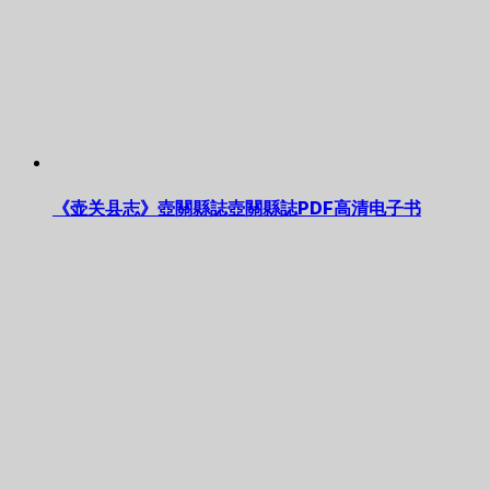
《壶关县志》壺關縣誌壺關縣誌PDF高清电子书