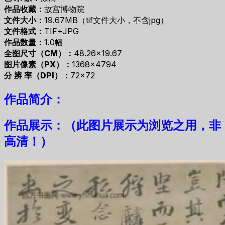
作品收藏：
故宫博物院
文件大小：
19.67MB（tif文件大小，不含jpg）
文件格式：
TIF+JPG
作品数量：
1.0幅
全图尺寸（CM）：
48.26×19.67
图片像素（PX）：
1368×4794
分 辨 率（DPI）：
72×72
作品简介：
作品展示：（此图片展示为浏览之用，非
高清！）