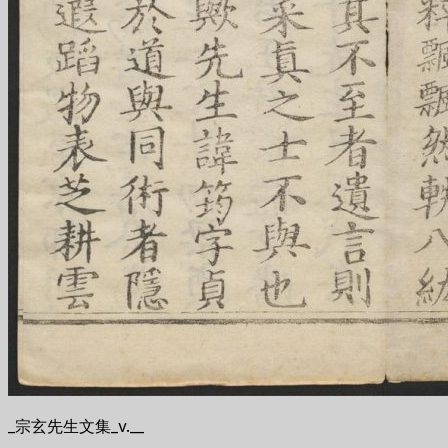
_宗玄先生文集_v.__