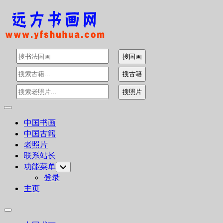
Skip
to
content
Expand
Menu
中国书画
中国古籍
老照片
联系站长
功能菜单
Toggle
Child
登录
Menu
主页
Expand
Menu