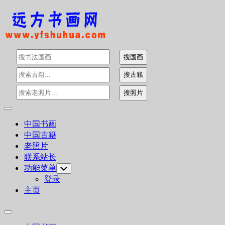
Skip
to
content
Expand
Menu
中国书画
中国古籍
老照片
联系站长
功能菜单
Toggle
Child
登录
Menu
主页
Expand
Menu