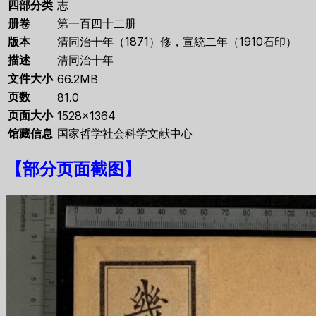
四部分类
志
册卷
第一百四十二册
版本
清同治十年（1871）修，宣統二年（1910石印）
描述
清同治十年
文件大小
66.2MB
页数
81.0
页面大小
1528×1364
馆藏信息
国家哲学社会科学文献中心
【
部分页面截图
】