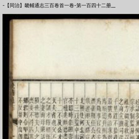
-【同治】畿輔通志三百卷首一卷-第一百四十二册__