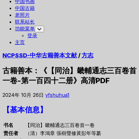
中国书画
中国古籍
老照片
联系站长
功能菜单
Toggle
Child
登录
Menu
主页
NCPSSD-中华古籍善本文献
/
方志
古籍善本：《【同治】畿輔通志三百卷首
一卷-第一百四十二册》高清PDF
2024年 10月 26日
yfshuhua1
【基本信息】
书名
【同治】畿輔通志三百卷首一卷
责任者
（清）李鴻章 張樹聲修黃彭年等纂