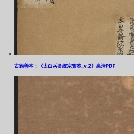
古籍善本：《太白兵备统宗寳鉴_v.2》高清PDF