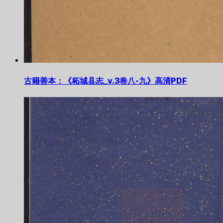
古籍善本：《柘城县志_v.3卷八-九》高清PDF