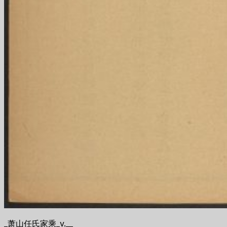
_萧山任氏家乘_v.__