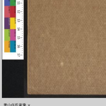
_萧山任氏家乘_v.__