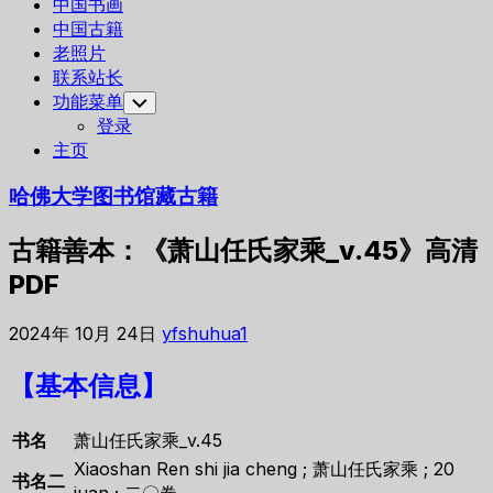
中国书画
中国古籍
老照片
联系站长
功能菜单
Toggle
Child
登录
Menu
主页
哈佛大学图书馆藏古籍
古籍善本：《萧山任氏家乘_v.45》高清
PDF
2024年 10月 24日
yfshuhua1
【基本信息】
书名
萧山任氏家乘_v.45
Xiaoshan Ren shi jia cheng ; 萧山任氏家乘 ; 20
书名二
juan ; 二〇卷