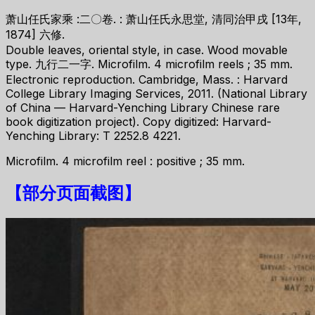
萧山任氏家乘 :二〇卷. : 萧山任氏永思堂, 清同治甲戌 [13年,
1874] 六修.
Double leaves, oriental style, in case. Wood movable
type. 九行二一字. Microfilm. 4 microfilm reels ; 35 mm.
Electronic reproduction. Cambridge, Mass. : Harvard
College Library Imaging Services, 2011. (National Library
of China — Harvard-Yenching Library Chinese rare
book digitization project). Copy digitized: Harvard-
Yenching Library: T 2252.8 4221.
Microfilm. 4 microfilm reel : positive ; 35 mm.
【
部分页面截图
】