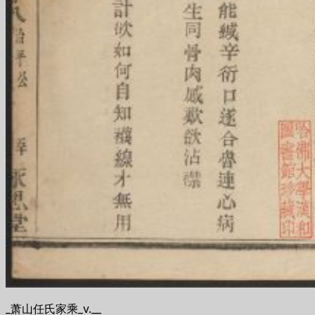
_萧山任氏家乘_v.__