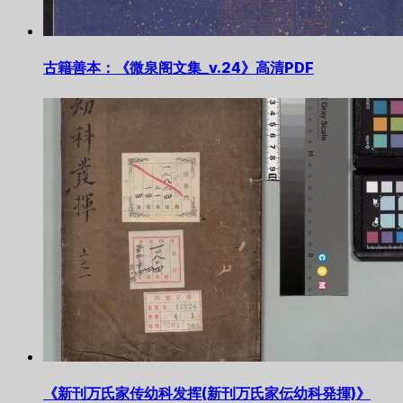
古籍善本：《微泉阁文集_v.24》高清PDF
《新刊万氏家传幼科发挥(新刊万氏家伝幼科発揮)》