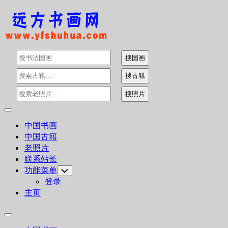
Skip
to
content
Expand
Menu
中国书画
中国古籍
老照片
联系站长
功能菜单
Toggle
Child
登录
Menu
主页
Expand
Menu