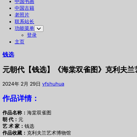
中国书画
中国古籍
老照片
联系站长
功能菜单
Toggle
Child
登录
Menu
主页
钱选
元朝代【钱选】《海棠双雀图》克利夫兰艺
2024年 2月 29日
yfshuhua
作品详情：
作品名称：
海棠双雀图
朝 代：
元
艺 术 家：
钱选
作品收藏：
克利夫兰艺术博物馆