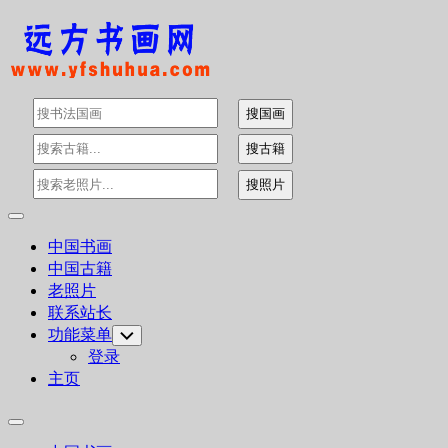
Skip
to
content
Expand
Menu
中国书画
中国古籍
老照片
联系站长
功能菜单
Toggle
Child
登录
Menu
主页
Expand
Menu