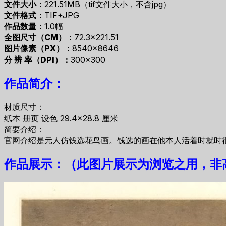
文件大小：
221.51MB（tif文件大小，不含jpg）
文件格式：
TIF+JPG
作品数量：
1.0幅
全图尺寸（CM）：
72.3×221.51
图片像素（PX）：
8540×8646
分 辨 率（DPI）：
300×300
作品简介：
材质尺寸：
纸本 册页 设色 29.4×28.8 厘米
简要介绍：
官网介绍是元人仿钱选花鸟画。钱选的画在他本人活着时就时
作品展示：（此图片展示为浏览之用，非