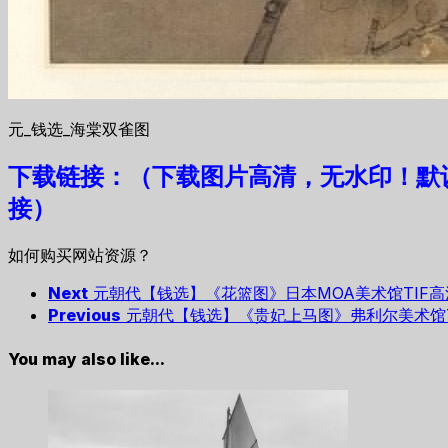
元_钱选_海棠双雀图
下载链接：（下载图片高清，无水印！默
接）
如何购买网站资源？
Next
元朝代【钱选】《花篮图》日本MOA美术馆TIF
Previous
元朝代【钱选】《贵妃上马图》弗利尔美术馆
You may also like...