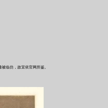
难被临仿，故宜依官网所鉴。