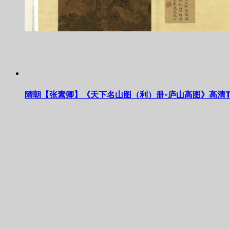
隋朝【张素卿】《天下名山图（利）册-庐山高图》高清T