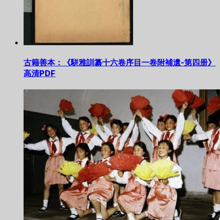
古籍善本：《駢雅訓纂十六卷序目一卷附補遺-第四册》
高清PDF