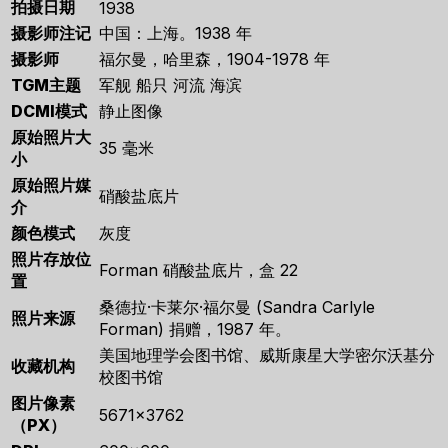
拍摄日期
1938
摄影师注记
中国：上海。1938 年
摄影师
福尔曼，哈里森，1904-1978 年
TGM主题
军舰 船只 河流 海滨
DCMI模式
静止图像
原始照片大
35 毫米
小
原始照片媒
硝酸盐底片
介
颜色模式
灰度
照片存放位
Forman 硝酸盐底片，盒 22
置
桑德拉·卡莱尔·福尔曼 (Sandra Carlyle
照片来源
Forman) 捐赠，1987 年。
美国地理学会图书馆、威斯康星大学密尔沃基分
收藏机构
校图书馆
图片像素
5671×3762
（PX）