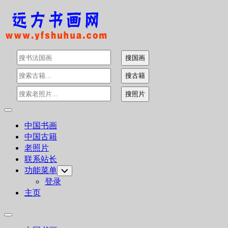
Skip
to
content
Expand
Menu
中国书画
中国古籍
老照片
联系站长
功能菜单
Toggle
Child
登录
Menu
主页
Expand
Menu