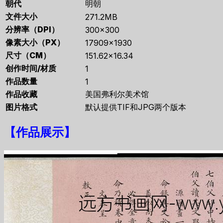
朝代
明朝
文件大小
271.2MB
分辨率（DPI）
300×300
像素大小（PX）
17909×1930
尺寸（CM）
151.62×16.34
创作时间/材质
1
作品数量
1
作品收藏
美国弗利尔美术馆
图片格式
默认提供TIF和JPG两个版本
【
作品展示
】