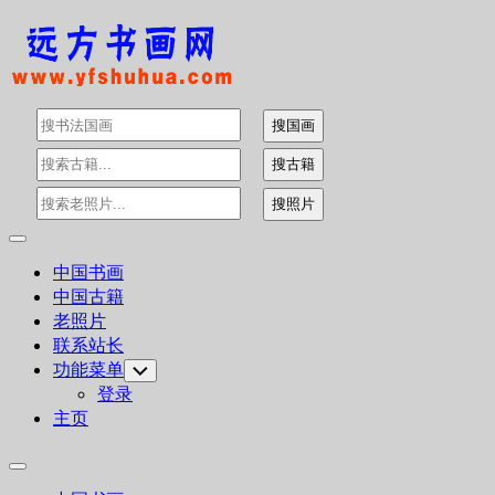
Skip
to
content
Expand
Menu
中国书画
中国古籍
老照片
联系站长
功能菜单
Toggle
Child
登录
Menu
主页
Expand
Menu