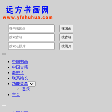
Skip
to
content
Expand
Menu
中国书画
中国古籍
老照片
联系站长
功能菜单
Toggle
Child
登录
Menu
主页
Expand
Menu