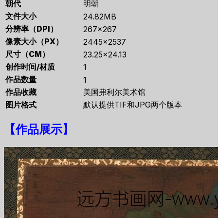
朝代
明朝
文件大小
24.82MB
分辨率（DPI）
267×267
像素大小（PX）
2445×2537
尺寸（CM）
23.25×24.13
创作时间/材质
1
作品数量
1
作品收藏
美国弗利尔美术馆
图片格式
默认提供TIF和JPG两个版本
【
作品展示
】