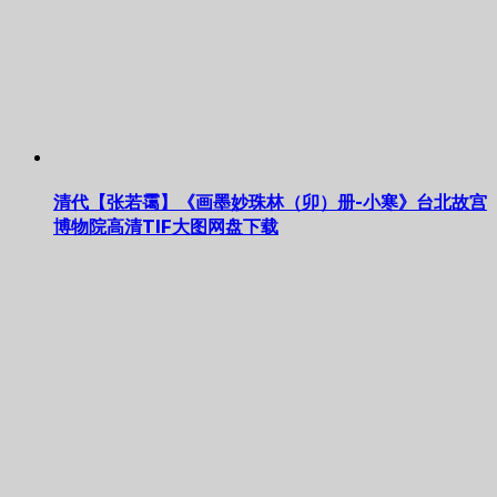
清代【张若霭】《画墨妙珠林（卯）册-小寒》台北故宫
博物院高清TIF大图网盘下载