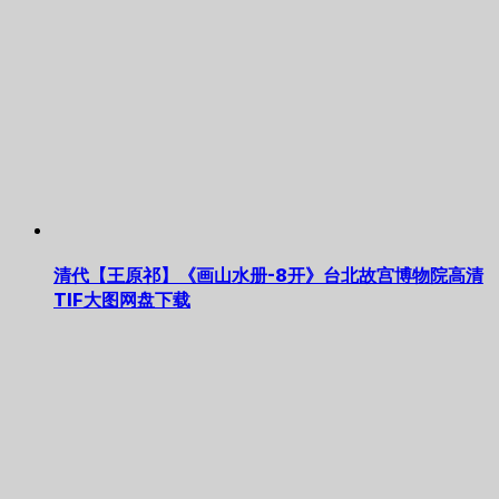
清代【王原祁】《画山水册-8开》台北故宫博物院高清
TIF大图网盘下载