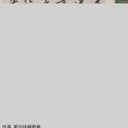
仇英_蜀川佳丽图卷