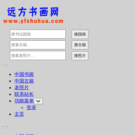
Skip
to
content
Expand
Menu
中国书画
中国古籍
老照片
联系站长
功能菜单
Toggle
Child
登录
Menu
主页
Expand
Menu