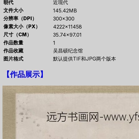
朝代
近现代
文件大小
145.42MB
分辨率（DPI）
300×300
像素大小（PX）
4222×11458
尺寸（CM）
35.74×97.01
作品数量
1
作品收藏
吴昌硕纪念馆
图片格式
默认提供TIF和JPG两个版本
【
作品展示
】