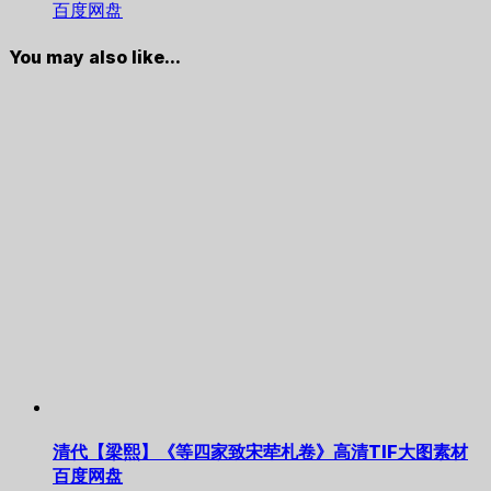
百度网盘
You may also like...
清代【梁熙】《等四家致宋荦札卷》高清TIF大图素材
百度网盘