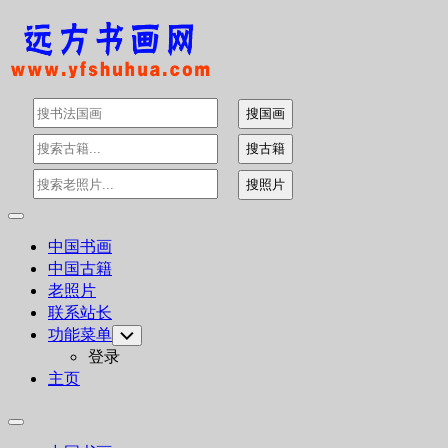
Skip
to
content
Expand
Menu
中国书画
中国古籍
老照片
联系站长
功能菜单
Toggle
Child
登录
Menu
主页
Expand
Menu