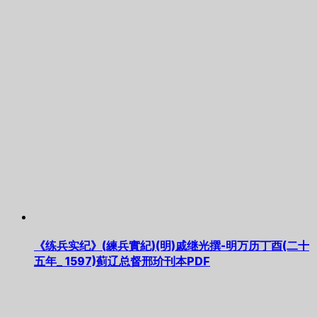
《练兵实纪》(練兵實紀)(明)戚继光撰-明万历丁酉(二十
五年_ 1597)蓟辽总督邢玠刊本PDF