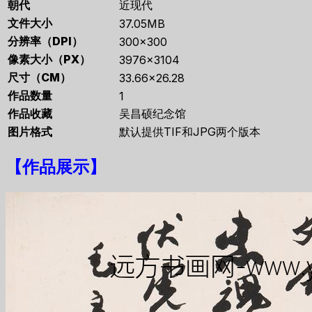
朝代
近现代
文件大小
37.05MB
分辨率（DPI）
300×300
像素大小（PX）
3976×3104
尺寸（CM）
33.66×26.28
作品数量
1
作品收藏
吴昌硕纪念馆
图片格式
默认提供TIF和JPG两个版本
【
作品展示
】