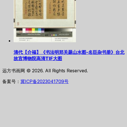
清代【介福】《书法明郑关题山水图-名臣杂书册》台北
故宫博物院高清TIF大图
远方书画网 © 2026. All Rights Reserved.
备案号：
冀ICP备2023041709号