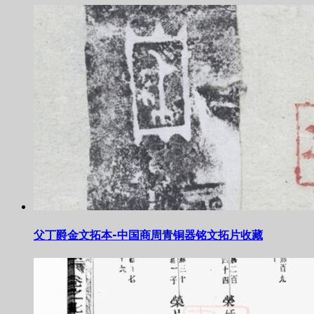
父丁爵金文拓本-中国商周青铜器铭文拓片收藏