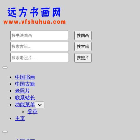
Skip
to
content
Expand
Menu
中国书画
中国古籍
老照片
联系站长
功能菜单
Toggle
Child
登录
Menu
主页
Expand
Menu