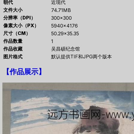
朝代
近现代
文件大小
74.71MB
分辨率（DPI）
300×300
像素大小（PX）
5940×4176
尺寸（CM）
50.29×35.35
作品数量
1
作品收藏
吴昌硕纪念馆
图片格式
默认提供TIF和JPG两个版本
【
作品展示
】