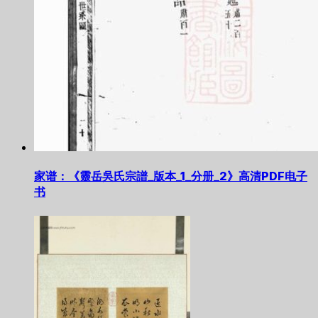
家谱：《靈岳吳氏宗譜_版本_1_分册_2》高清PDF电子
书