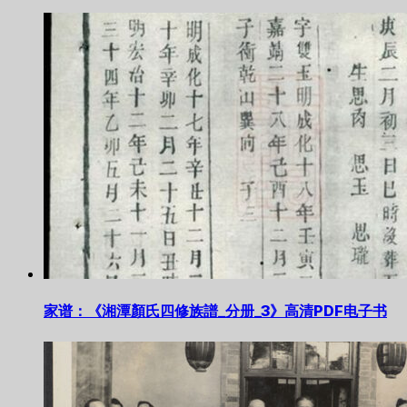
家谱：《湘潭顏氏四修族譜_分册_3》高清PDF电子书