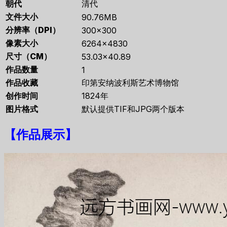
朝代
清代
文件大小
90.76MB
分辨率（DPI）
300×300
像素大小
6264×4830
尺寸（CM）
53.03×40.89
作品数量
1
作品收藏
印第安纳波利斯艺术博物馆
创作时间
1824年
图片格式
默认提供TIF和JPG两个版本
【
作品展示
】