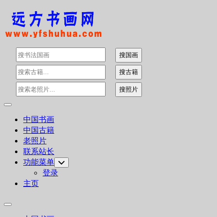
Skip
to
content
Expand
Menu
中国书画
中国古籍
老照片
联系站长
功能菜单
Toggle
Child
登录
Menu
主页
Expand
Menu