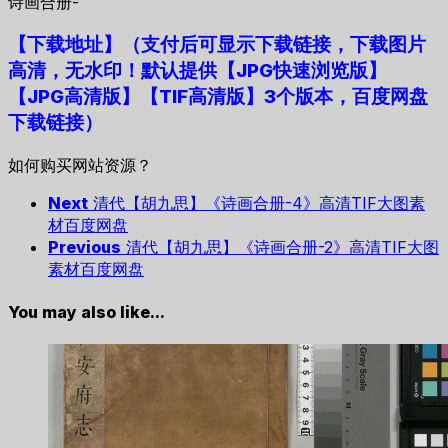
诗画合册-
【下载地址
】
（支付后可显示下载链接，下载图片
高清，无水印！默认提供【JPG快速浏览版】
【JPG高清版】【TIF高清版】3个版本，百度网盘
下载链接）
如何购买网站资源？
Next
清代【胡九思】《诗画合册-4》高清TIF大图素
材百度网盘
Previous
清代【胡九思】《诗画合册-2》高清TIF大图
素材百度网盘
You may also like...