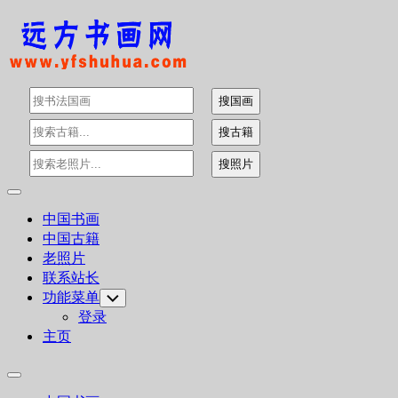
Skip
to
content
Expand
Menu
中国书画
中国古籍
老照片
联系站长
功能菜单
Toggle
Child
登录
Menu
主页
Expand
Menu