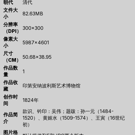
朝代
清代
文件大
82.63MB
小
分辨率
300×300
（DPI）
像素大
5987×4601
小
尺寸
50.68×38.95
（CM）
作品数
1
量
作品收
印第安纳波利斯艺术博物馆
藏
创作时
1824年
间
款识、钤印：吴伟；题跋：孙一元（1484-
作品简
1520）、黄姬水（1509-1574）、王寅（16世纪
介
初）
图片格