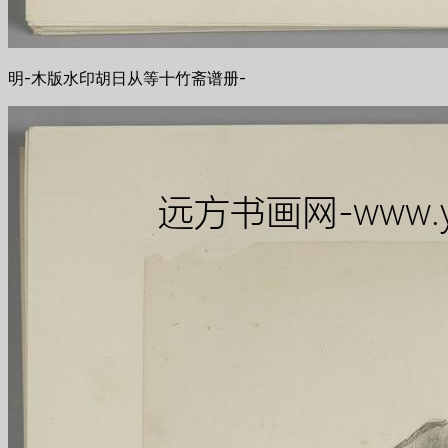
明-木版水印胡日从等十竹斋谱册-