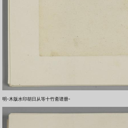
明-木版水印胡日从等十竹斋谱册-