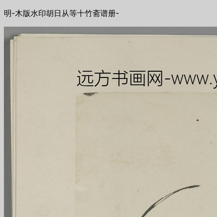
明-木版水印胡日从等十竹斋谱册-