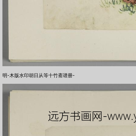
明-木版水印胡日从等十竹斋谱册-