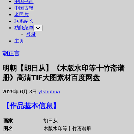
中国书画
中国古籍
老照片
联系站长
功能菜单
Toggle
Child
登录
Menu
主页
胡正言
明朝【胡日从】《木版水印等十竹斋谱
册》高清TIF大图素材百度网盘
2026年 6月 3日
yfshuhua
【作品基本信息】
画家
胡日从
图名
木版水印等十竹斋谱册