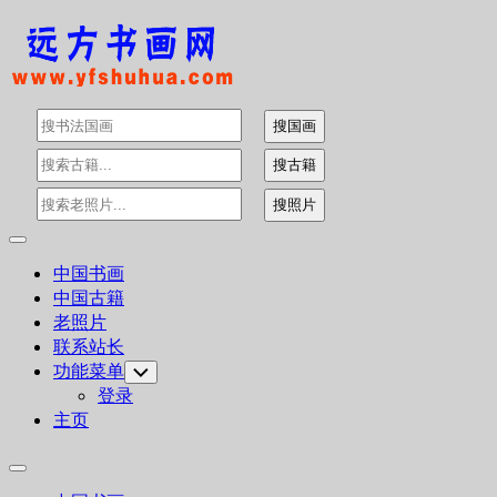
Skip
to
content
Expand
Menu
中国书画
中国古籍
老照片
联系站长
功能菜单
Toggle
Child
登录
Menu
主页
Expand
Menu