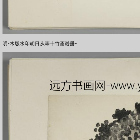
明-木版水印胡日从等十竹斋谱册-