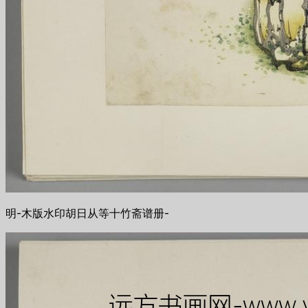
明-木版水印胡日从等十竹斋谱册-