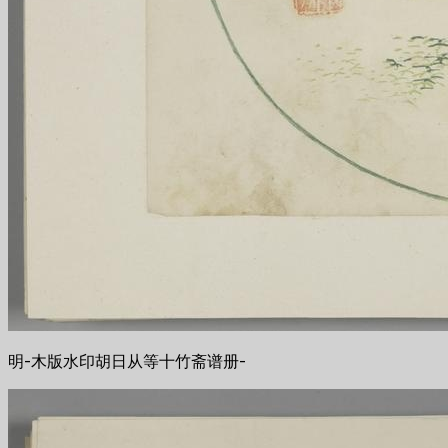
明-木版水印胡日从等十竹斋谱册-