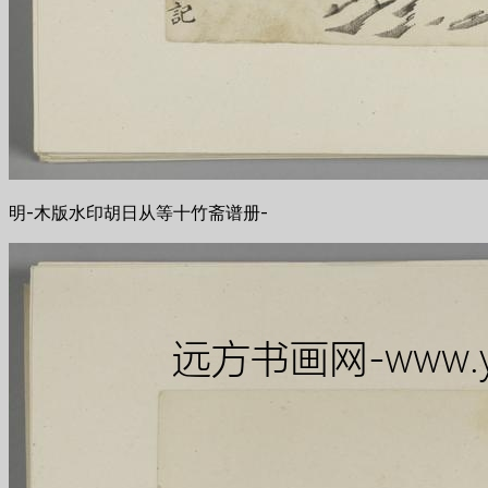
明-木版水印胡日从等十竹斋谱册-