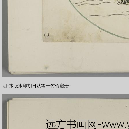
明-木版水印胡日从等十竹斋谱册-