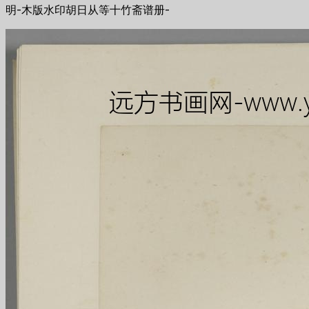
明-木版水印胡日从等十竹斋谱册-