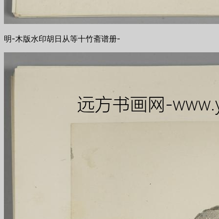
明-木版水印胡日从等十竹斋谱册-