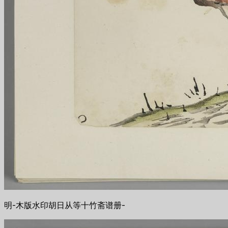
明-木版水印胡日从等十竹斋谱册-