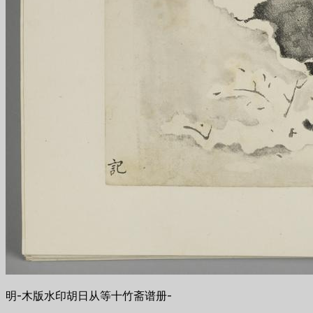
明-木版水印胡日从等十竹斋谱册-