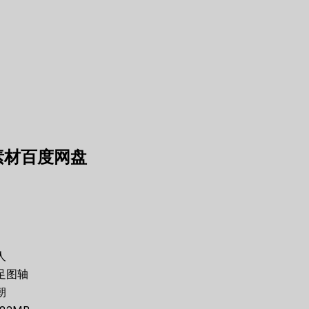
素材百度网盘
人
足图轴
朝