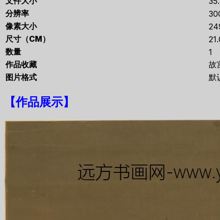
文件大小
35
分辨率
30
像素大小
24
尺寸（CM）
21
数量
1
作品收藏
故
图片格式
默
【
作品展示
】