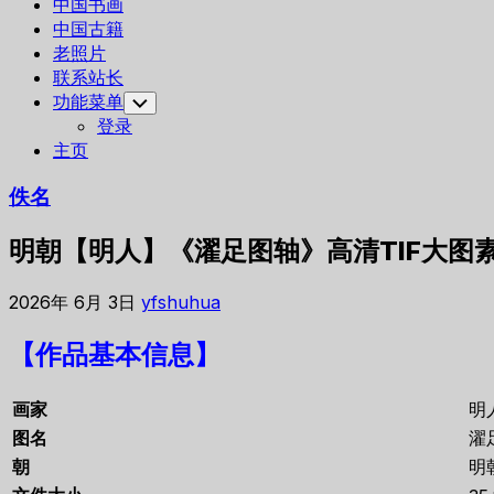
中国书画
中国古籍
老照片
联系站长
功能菜单
Toggle
Child
登录
Menu
主页
佚名
明朝【明人】《濯足图轴》高清TIF大图
2026年 6月 3日
yfshuhua
【作品基本信息】
画家
明
图名
濯
朝
明