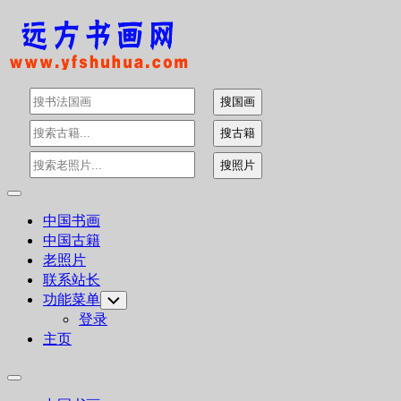
Skip
to
content
Expand
Menu
中国书画
中国古籍
老照片
联系站长
功能菜单
Toggle
Child
登录
Menu
主页
Expand
Menu