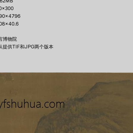
.82MB
0×300
90×4796
.08×40.6
宫博物院
认提供TIF和JPG两个版本