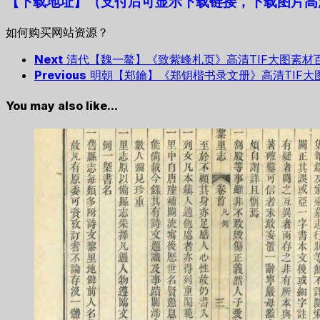
【下载地址
】
（支付后可显示下载链接，下载图片高清
如何购买网站资源？
Next
清代【魏一鳌】《致紫峰札页》高清TIF大图素材
Previous
明朝【郑鑰】《郑钥楷书录文册》高清TIF大
You may also like...