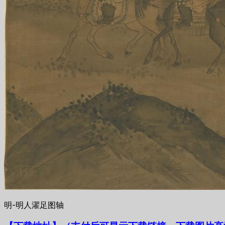
明-明人濯足图轴