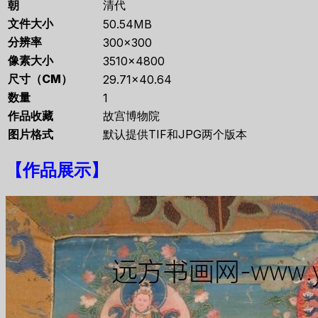
朝
清代
文件大小
50.54MB
分辨率
300×300
像素大小
3510×4800
尺寸（CM）
29.71×40.64
数量
1
作品收藏
故宫博物院
图片格式
默认提供TIF和JPG两个版本
【
作品展示
】