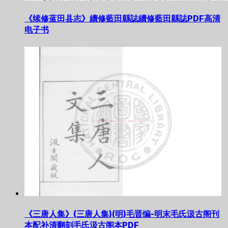
《续修蓝田县志》續修藍田縣誌續修藍田縣誌PDF高清
电子书
《三唐人集》(三唐人集)(明)毛晋编-明末毛氏汲古阁刊
本配补清翻刻毛氏汲古阁本PDF