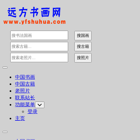
Skip
to
content
Expand
Menu
中国书画
中国古籍
老照片
联系站长
功能菜单
Toggle
Child
登录
Menu
主页
Expand
Menu