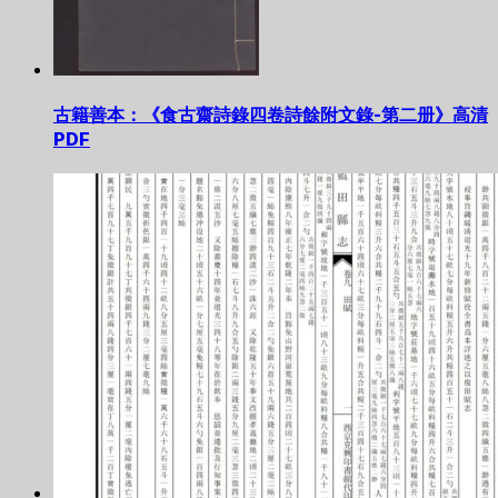
古籍善本：《食古齋詩錄四卷詩餘附文錄-第二册》高清
PDF