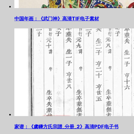
中国年画：《武门神》高清TIF电子素材
家谱：《虞嵊方氏宗譜_分册_2》高清PDF电子书