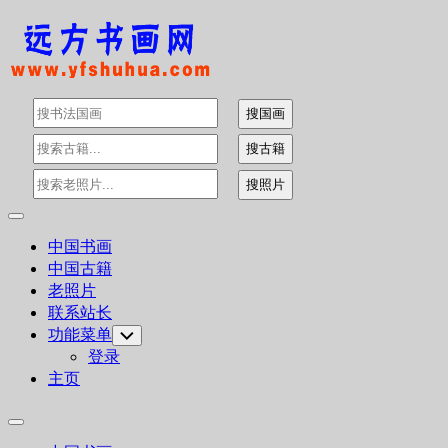
Skip
to
content
Expand
Menu
中国书画
中国古籍
老照片
联系站长
功能菜单
Toggle
Child
登录
Menu
主页
Expand
Menu