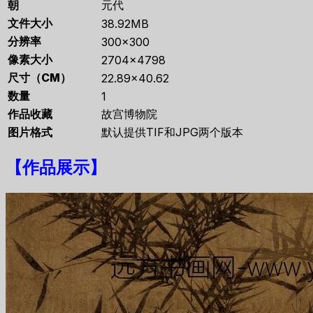
朝
元代
文件大小
38.92MB
分辨率
300×300
像素大小
2704×4798
尺寸（CM）
22.89×40.62
数量
1
作品收藏
故宫博物院
图片格式
默认提供TIF和JPG两个版本
【
作品展示
】