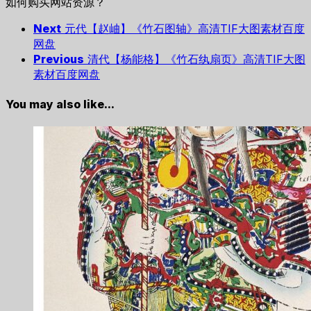
如何购买网站资源？
Next
元代【赵岫】《竹石图轴》高清TIF大图素材百度
网盘
Previous
清代【杨能格】《竹石纨扇页》高清TIF大图
素材百度网盘
You may also like...