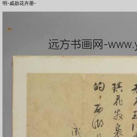
明-戚勋花卉册-