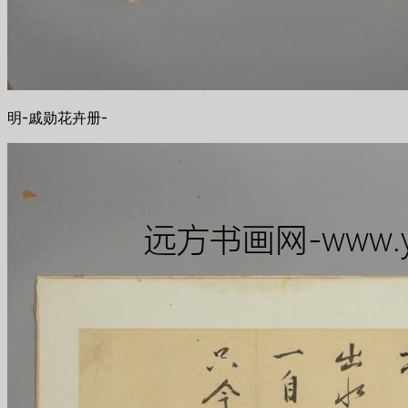
明-戚勋花卉册-