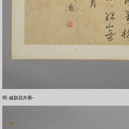
明-戚勋花卉册-