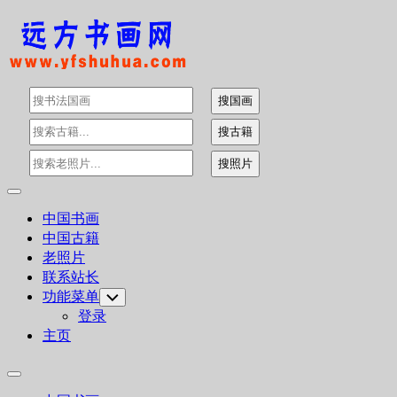
Skip
to
content
Expand
Menu
中国书画
中国古籍
老照片
联系站长
功能菜单
Toggle
Child
登录
Menu
主页
Expand
Menu