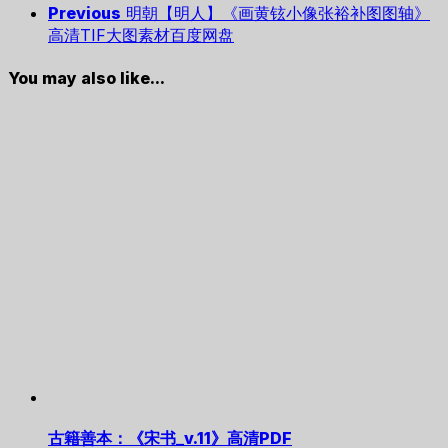
Previous
明朝【明人】《画黄铉小像张裕补图图轴》
高清TIF大图素材百度网盘
You may also like...
古籍善本：《宋书_v.11》高清PDF