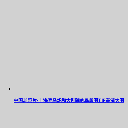
中国老照片-上海赛马场和大剧院的鸟瞰图TIF高清大图