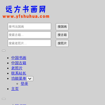
Skip
to
content
Expand
Menu
中国书画
中国古籍
老照片
联系站长
功能菜单
Toggle
Child
登录
Menu
主页
Expand
Menu