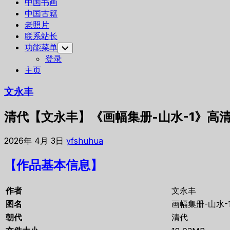
中国书画
中国古籍
老照片
联系站长
功能菜单
Toggle
Child
登录
Menu
主页
文永丰
清代【文永丰】《画幅集册-山水-1》高清
2026年 4月 3日
yfshuhua
【作品基本信息】
作者
文永丰
图名
画幅集册-山水-
朝代
清代