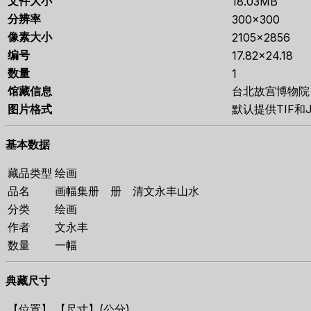
文件大小
18.03MB
分辨率
300×300
像素大小
2105×2856
编号
17.82×24.18
数量
1
馆藏信息
台北故宫博物院
图片格式
默认提供TIF和
基本数据
藏品类型
绘画
品名
画幅集册 册 清文永丰山水
分类
绘画
作者
文永丰
数量
一幅
典藏尺寸
【位置】
【尺寸】(公分)