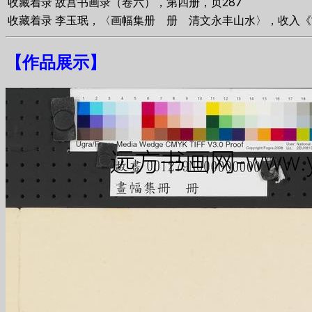
收藏着录
故宫书画录（卷六），第四册，页287
收藏着录
李玉珉，〈画幅集册 册 清文永丰山水〉，收入《故宫
【
作品展示
】