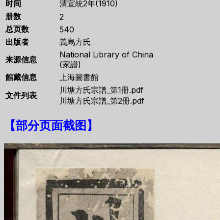
时间
清宣統2年(1910)
册数
2
总页数
540
出版者
義烏方氏
National Library of China
来源信息
(家譜)
館藏信息
上海圖書館
川塘方氏宗譜_第1冊.pdf
文件列表
川塘方氏宗譜_第2冊.pdf
【
部分页面截图
】