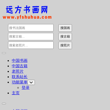
Skip
to
content
Expand
Menu
中国书画
中国古籍
老照片
联系站长
功能菜单
Toggle
Child
登录
Menu
主页
Expand
Menu