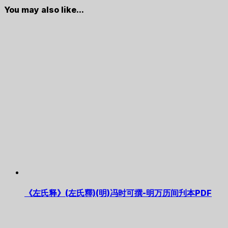
You may also like...
《左氏释》(左氏釋)(明)冯时可撰-明万历间刋本PDF