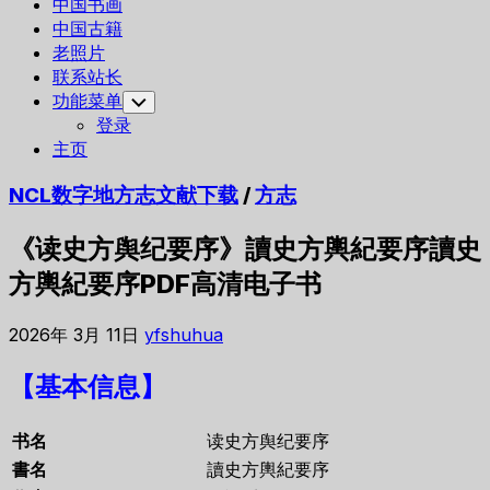
中国书画
中国古籍
老照片
联系站长
功能菜单
Toggle
Child
登录
Menu
主页
NCL数字地方志文献下载
/
方志
《读史方舆纪要序》讀史方輿紀要序讀史
方輿紀要序PDF高清电子书
2026年 3月 11日
yfshuhua
【基本信息】
书名
读史方舆纪要序
書名
讀史方輿紀要序