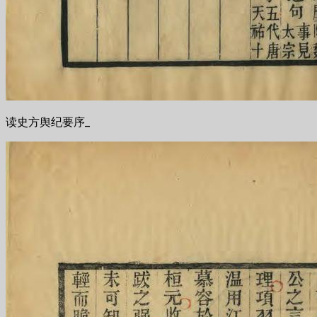
读史方舆纪要序_