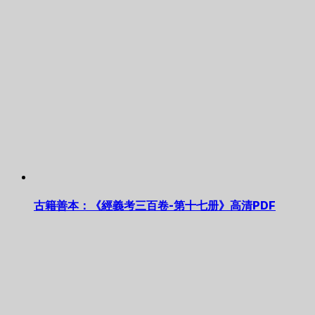
古籍善本：《經義考三百卷-第十七册》高清PDF