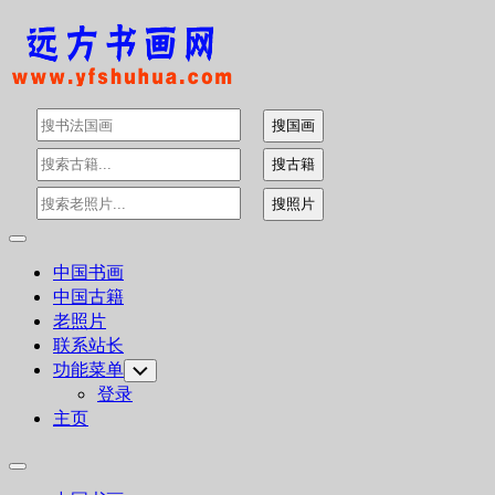
Skip
to
content
Expand
Menu
中国书画
中国古籍
老照片
联系站长
功能菜单
Toggle
Child
登录
Menu
主页
Expand
Menu