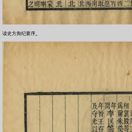
读史方舆纪要序_