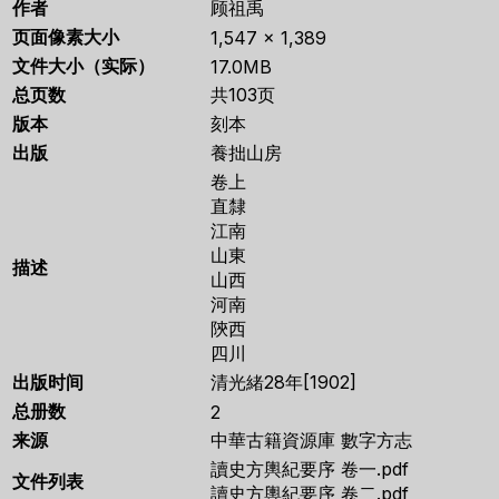
作者
顾祖禹
页面像素大小
1,547 × 1,389
文件大小（实际）
17.0MB
总页数
共103页
版本
刻本
出版
養拙山房
卷上
直隸
江南
山東
描述
山西
河南
陝西
四川
出版时间
清光緒28年[1902]
总册数
2
来源
中華古籍資源庫 數字方志
讀史方輿紀要序 卷一.pdf
文件列表
讀史方輿紀要序 卷二.pdf