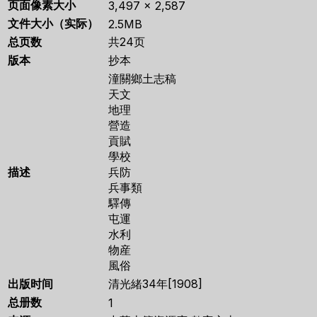
页面像素大小
3,497 × 2,587
文件大小（实际）
2.5MB
总页数
共24页
版本
抄本
潼關鄉土志稿
天文
地理
營造
貢賦
學校
描述
兵防
兵事類
驛傳
屯運
水利
物産
風俗
出版时间
清光緒34年[1908]
总册数
1