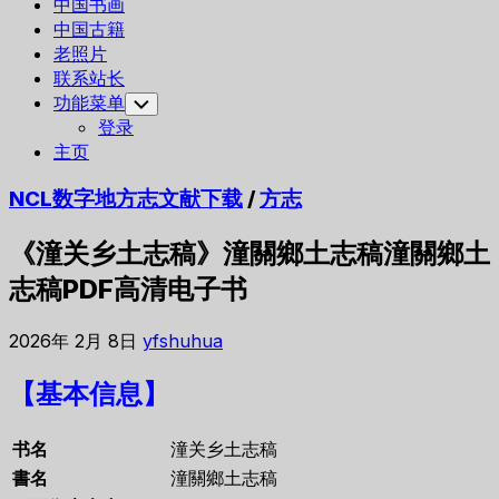
中国书画
中国古籍
老照片
联系站长
功能菜单
Toggle
Child
登录
Menu
主页
NCL数字地方志文献下载
/
方志
《潼关乡土志稿》潼關鄉土志稿潼關鄉土
志稿PDF高清电子书
2026年 2月 8日
yfshuhua
【基本信息】
书名
潼关乡土志稿
書名
潼關鄉土志稿