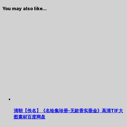
You may also like...
清朝【佚名】《名绘集珍册-无款香实垂金》高清TIF大
图素材百度网盘