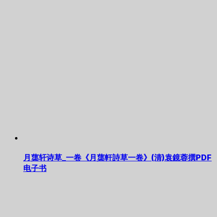
月蕖轩诗草_一卷《月蕖軒詩草一卷》(清)袁鏡蓉撰PDF
电子书