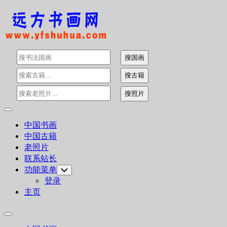
Skip
to
content
Expand
Menu
中国书画
中国古籍
老照片
联系站长
功能菜单
Toggle
Child
登录
Menu
主页
Expand
Menu