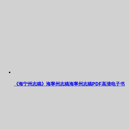
《海宁州志稿》海寧州志稿海寧州志稿PDF高清电子书