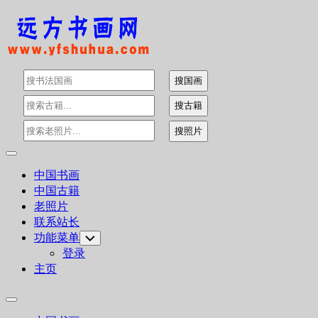
Skip
to
content
Expand
Menu
中国书画
中国古籍
老照片
联系站长
功能菜单
Toggle
Child
登录
Menu
主页
Expand
Menu