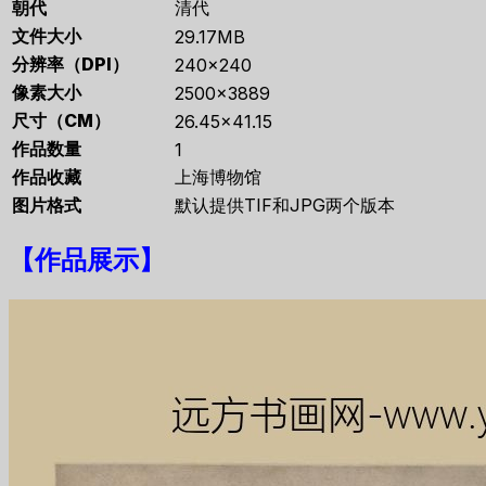
朝代
清代
文件大小
29.17MB
分辨率（DPI）
240×240
像素大小
2500×3889
尺寸（CM）
26.45×41.15
作品数量
1
作品收藏
上海博物馆
图片格式
默认提供TIF和JPG两个版本
【
作品展示
】