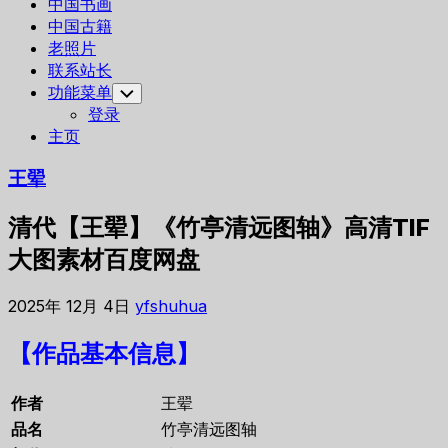
中国书画
中国古籍
老照片
联系站长
功能菜单
Toggle
Child
登录
Menu
主页
王翚
清代【王翚】《竹亭清远图轴》高清TIF
大图素材百度网盘
2025年 12月 4日
yfshuhua
【作品基本信息】
作者
王翚
品名
竹亭清远图轴