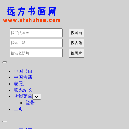
Skip
to
content
Expand
Menu
中国书画
中国古籍
老照片
联系站长
功能菜单
Toggle
Child
登录
Menu
主页
Expand
Menu