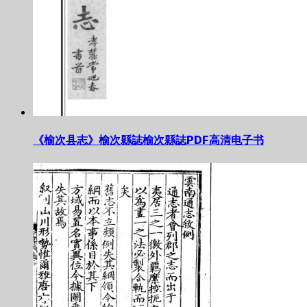
《榆次县志》榆次縣誌榆次縣誌PDF高清电子书