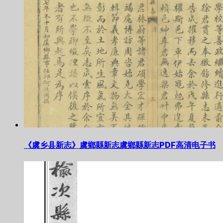
《虞乡县新志》虞鄉縣新志虞鄉縣新志PDF高清电子书