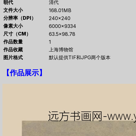
朝代
清代
文件大小
168.01MB
分辨率（DPI）
240×240
像素大小
6000×9334
尺寸（CM）
63.5×98.78
作品数量
1
作品收藏
上海博物馆
图片格式
默认提供TIF和JPG两个版本
【
作品展示
】