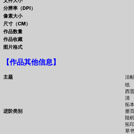
文件大小
分辨率（DPI）
像素大小
尺寸（CM）
作品数量
作品收藏
图片格式
【作品其他信息】
主题
法
纸
西
清
拓
进阶类别
册
陆
拓
草