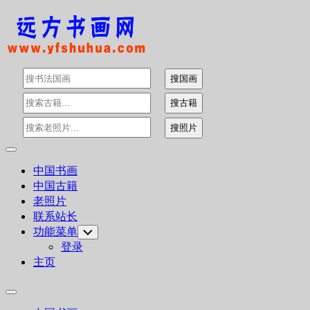
Skip
to
content
Expand
Menu
中国书画
中国古籍
老照片
联系站长
功能菜单
Toggle
Child
登录
Menu
主页
Expand
Menu