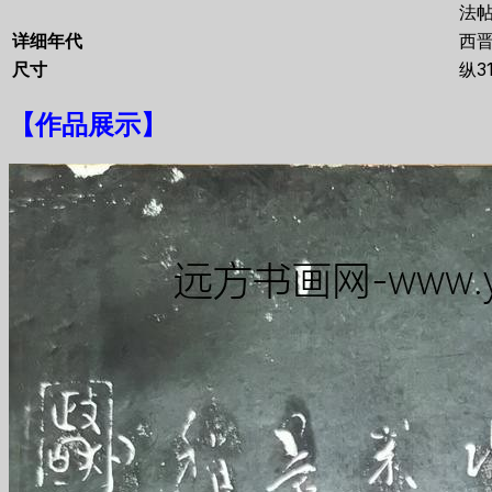
法
详细年代
西
尺寸
纵3
【
作品展示
】