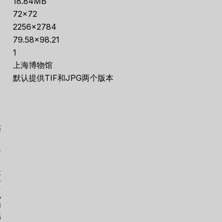
18.84MB
72×72
2256×2784
79.58×98.21
1
上海博物馆
默认提供TIF和JPG两个版本
帖
晋
本
页
机
印
书