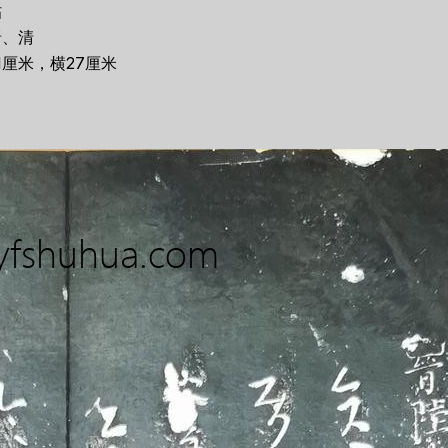
帖
晋、清
1厘米，横27厘米