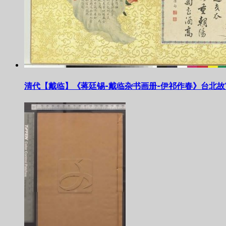
清代【戴临】《蒋廷锡-戴临杂书画册-伊祁作春》台北故