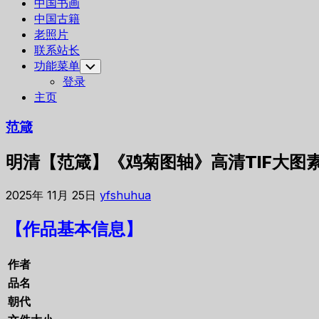
中国书画
中国古籍
老照片
联系站长
功能菜单
Toggle
Child
登录
Menu
主页
范箴
明清【范箴】《鸡菊图轴》高清TIF大图
2025年 11月 25日
yfshuhua
【作品基本信息】
作者
品名
朝代