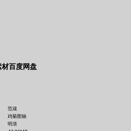
素材百度网盘
范箴
鸡菊图轴
明清