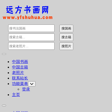
Skip
to
content
Expand
Menu
中国书画
中国古籍
老照片
联系站长
功能菜单
Toggle
Child
登录
Menu
主页
Expand
Menu