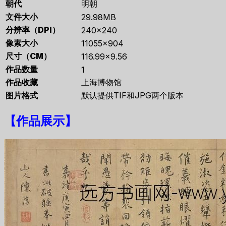
朝代
明朝
文件大小
29.98MB
分辨率（DPI）
240×240
像素大小
11055×904
尺寸（CM）
116.99×9.56
作品数量
1
作品收藏
上海博物馆
图片格式
默认提供TIF和JPG两个版本
【
作品展示
】