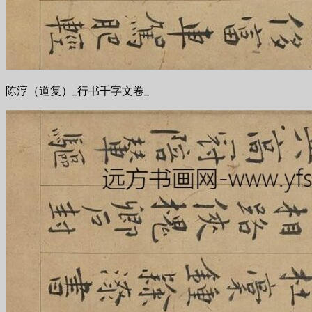
陈淳（道复）_行书千字文卷_