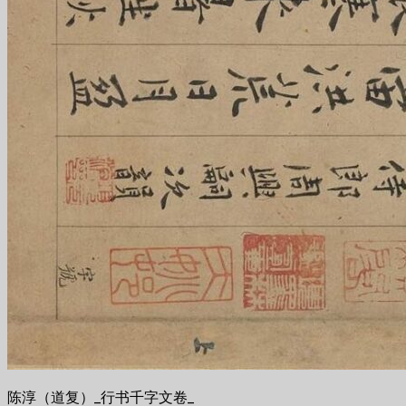
陈淳（道复）_行书千字文卷_