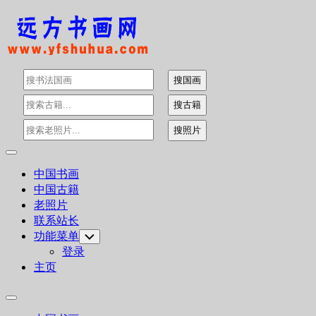
Skip
to
content
Expand
Menu
中国书画
中国古籍
老照片
联系站长
功能菜单
Toggle
Child
登录
Menu
主页
Expand
Menu