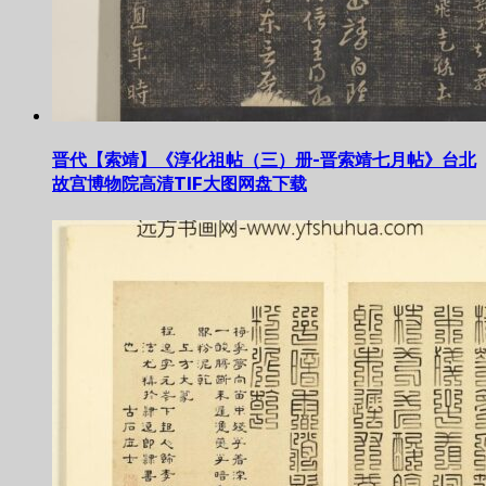
晋代【索靖】《淳化祖帖（三）册-晋索靖七月帖》台北
故宫博物院高清TIF大图网盘下载