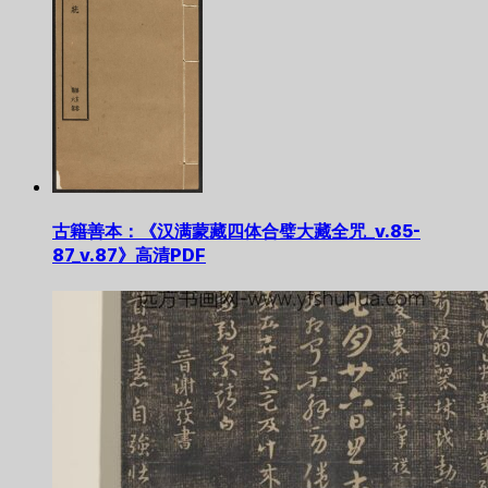
古籍善本：《汉满蒙藏四体合璧大藏全咒_v.85-
87_v.87》高清PDF