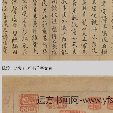
陈淳（道复）_行书千字文卷