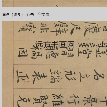
陈淳（道复）_行书千字文卷_