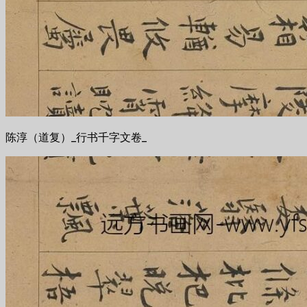
陈淳（道复）_行书千字文卷_