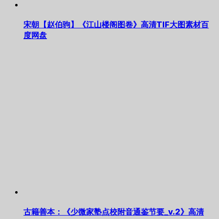
宋朝【赵伯驹】《江山楼阁图卷》高清TIF大图素材百
度网盘
古籍善本：《少微家塾点校附音通鉴节要_v.2》高清