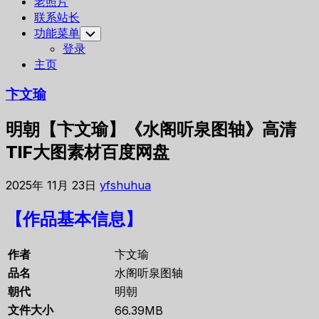
老照片
联系站长
功能菜单
Toggle
Child
登录
Menu
主页
卞文瑜
明朝【卞文瑜】《水阁听泉图轴》高清
TIF大图素材百度网盘
2025年 11月 23日
yfshuhua
【作品基本信息】
作者
卞文瑜
品名
水阁听泉图轴
朝代
明朝
文件大小
66.39MB