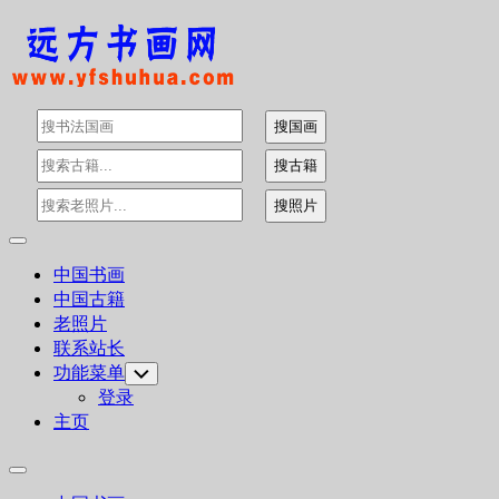
Skip
to
content
Expand
Menu
中国书画
中国古籍
老照片
联系站长
功能菜单
Toggle
Child
登录
Menu
主页
Expand
Menu