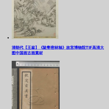
清朝代【王鉴】《陡壑密林轴》故宫博物院TIF高清大
图中国画古画素材