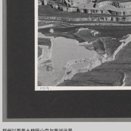
郑州以西黄土梯田山峦与黄河远景