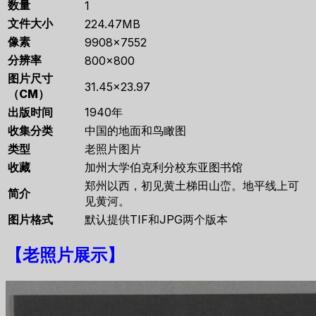
数量
1
文件大小
224.47MB
像素
9908×7552
分辨率
800×800
图片尺寸
31.45×23.97
（CM）
出版时间
1940年
收集分类
中国的地面和鸟瞰图
类型
老照片图片
收藏
加州大学伯克利分校东亚图书馆
郑州以西，初见黄土梯田山峦。地平线上可
简介
见黄河。
图片格式
默认提供TIF和JPG两个版本
【
老照片展示
】